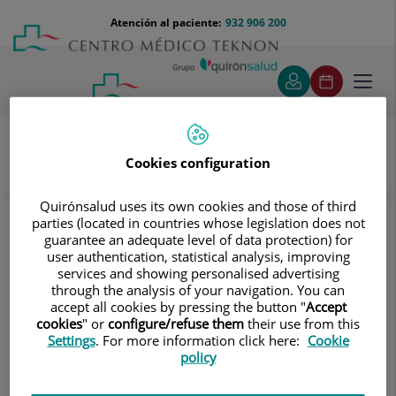
Saltar al contenido
Saltar
Menú
Atención al paciente:
932 906 200
Select
al
teléfono
de
contenido
cabecera
idiom
Toggl
navig
Cookies configuration
Ginecología y obstetricia
Embarazo
Quirónsalud uses its own cookies and those of third
parties (located in countries whose legislation does not
Embarazo
guarantee an adequate level of data protection) for
Seguimiento durante todo el
user authentication, statistical analysis, improving
services and showing personalised advertising
embarazo y asistencia al nacer, incluye
through the analysis of your navigation. You can
visitas médicas, pruebas analíticas,
accept all cookies by pressing the button "
Accept
cookies
" or
configure/refuse them
their use from this
ecografías y las pruebas
Settings
. For more information click here:
Cookie
complementarias que el especialista
policy
considere necesarias para garantizar el