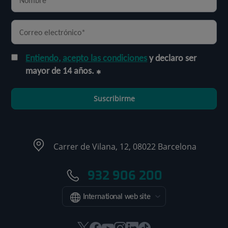
Entiendo, acepto las condiciones
y declaro ser
mayor de 14 años.
Suscribirme
Carrer de Vilana, 12, 08022 Barcelona
932 906 200
International web site
Este
Este
Este
Este
Este
Enlace