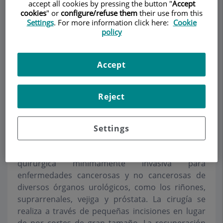
accept all cookies by pressing the button "
Accept
cookies
" or
configure/refuse them
their use from this
Settings
. For more information click here:
Cookie
policy
Pedir cita
Accept
Descripción
Servicios
Equipo
Contacto
Horario
Reject
Cirugía robótica Da Vinci y
laparoscópica
Settings
La cirugia robótica laparoscopia es una opción
quirúrgica mínimamente invasiva para
enfermedades cancerosas y no cancerosas de
diversos órganos urológicos, como los riñones,
suprarrenales, vejiga y próstata. La cirugía se
realiza a través de pequeñas incisiones en lugar