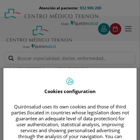
Saltar al contenido
Saltar
Menú
Atención al paciente:
932 906 200
Select
al
teléfono
de
contenido
cabecera
idiom
Toggl
navig
UROS Associats
Especialidades
Cirugía robótica Da Vinci y laparoscópica
Cookies configuration
Consultorio
Quirónsalud uses its own cookies and those of third
UROS Associats
parties (located in countries whose legislation does not
guarantee an adequate level of data protection) for
UROLOGÍA
NEFROLOGÍA
user authentication, statistical analysis, improving
services and showing personalised advertising
through the analysis of your navigation. You can