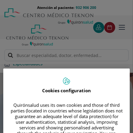
Saltar al contenido
Saltar
Menú
Atención al paciente:
932 906 200
Select
al
teléfono
de
contenido
cabecera
idiom
Toggl
navig
Especialidades
Especialidades
Cookies configuration
Busca tu próxima cita con nuestros
Quirónsalud uses its own cookies and those of third
mejores especialistas
parties (located in countries whose legislation does not
guarantee an adequate level of data protection) for
user authentication, statistical analysis, improving
services and showing personalised advertising