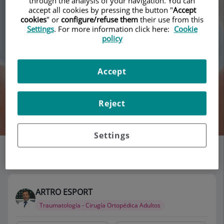
through the analysis of your navigation. You can
accept all cookies by pressing the button "
Accept
cookies
" or
configure/refuse them
their use from this
Settings
. For more information click here:
Cookie
policy
Accept
Reject
Buscar
Settings
Listado de consultorios
115 consultorios
ARTRO ESPORT
Traumatología - Cirugía Ortopédica Adultos