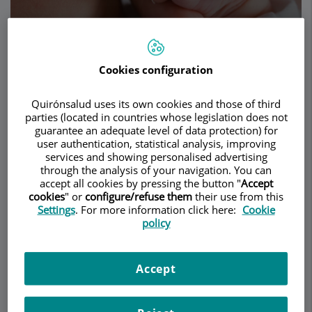
Pedir cita
Cookies configuration
Descripción
Servicios
Equipo
Contacto
Datos de interés
Quirónsalud uses its own cookies and those of third
parties (located in countries whose legislation does not
guarantee an adequate level of data protection) for
Horario
user authentication, statistical analysis, improving
services and showing personalised advertising
through the analysis of your navigation. You can
accept all cookies by pressing the button "
Accept
Dudas más frecuentes
cookies
" or
configure/refuse them
their use from this
Settings
. For more information click here:
Cookie
policy
¿En qué consiste la fimosis?
Es la estrechez natural, congénita o accidental del
Accept
prepucio (piel de la parte final del pene), que
impide la exteriorización del glande. Aunque se