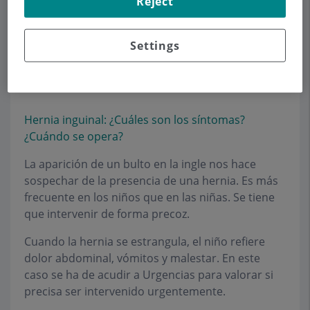
Reject
puede operar a cualquier edad, lo idóneo es
hacerlo entre los 3 y los 5 años.
Settings
La fimosis puede producir balanitis, que es la
inflamación del prepucio a causa de las
secreciones del pene.
Hernia inguinal: ¿Cuáles son los síntomas?
¿Cuándo se opera?
La aparición de un bulto en la ingle nos hace
sospechar de la presencia de una hernia. Es más
frecuente en los niños que en las niñas. Se tiene
que intervenir de forma precoz.
Cuando la hernia se estrangula, el niño refiere
dolor abdominal, vómitos y malestar. En este
caso se ha de acudir a Urgencias para valorar si
precisa ser intervenido urgentemente.