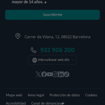
mayor de 14 años.
Suscribirme
Carrer de Vilana, 12, 08022 Barcelona
932 906 200
International web site
Este
Este
Este
Este
Este
Enlace
enlace
enlace
enlace
enlace
enlace
a
se
se
se
se
se
una
abrirá
abrirá
abrirá
abrirá
abrirá
aplicación
Mapa web
Aviso legal
Protección de datos
Cookies
en
en
en
en
en
externa.
una
una
una
una
una
Accesibilidad
Canal de denuncias