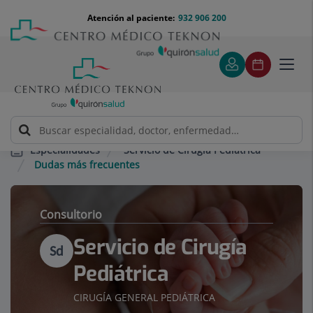
Saltar al contenido
Saltar
Menú
Atención al paciente:
932 906 200
Select
al
teléfono
de
contenido
cabecera
idiom
Toggl
navig
Servicio de Cirugía Pediátrica
Especialidades
Dudas más frecuentes
Consultorio
Servicio de Cirugía
Sd
Pediátrica
CIRUGÍA GENERAL PEDIÁTRICA