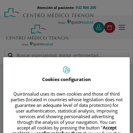
Saltar al contenido
Saltar
Menú
Atención al paciente:
932 906 200
Select
al
teléfono
de
contenido
cabecera
idiom
Toggl
navig
Dr. Javier Sánchez Macías
Especialidades
Cáncer de riñón
Cookies configuration
Consultorio
Quirónsalud uses its own cookies and those of third
parties (located in countries whose legislation does not
Dr. Javier Sánchez
guarantee an adequate level of data protection) for
user authentication, statistical analysis, improving
Macías
services and showing personalised advertising
through the analysis of your navigation. You can
UROLOGÍA
accept all cookies by pressing the button "
Accept