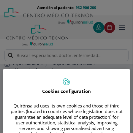
Saltar al contenido
Saltar
Menú
Atención al paciente:
932 906 200
Select
al
teléfono
de
contenido
cabecera
idiom
Toggl
navig
Ruyra Baliarda Xavier
Especialidades
Manual del paciente
¿Cuándo y cómo se irá a casa? El momento del alta
Cookies configuration
Consultorio
Quirónsalud uses its own cookies and those of third
Ruyra Baliarda
parties (located in countries whose legislation does not
guarantee an adequate level of data protection) for
Xavier
user authentication, statistical analysis, improving
services and showing personalised advertising
CIRUGÍA CARDÍACA