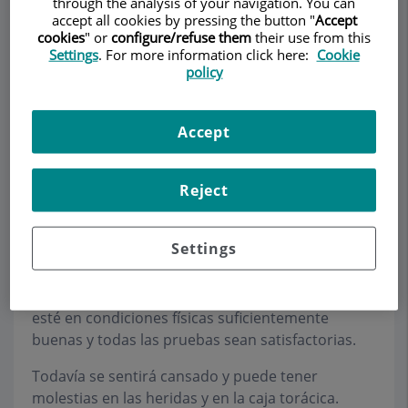
through the analysis of your navigation. You can
accept all cookies by pressing the button "
Accept
cookies
" or
configure/refuse them
their use from this
Settings
. For more information click here:
Cookie
policy
Pedir cita
Accept
Descripción
Equipo
Contacto
Datos de interés
Horario
Reject
¿Cuándo y cómo se irá a
casa? El momento del alta
Settings
El alta domiciliaria se producirá cuando usted
esté en condiciones físicas suficientemente
buenas y todas las pruebas sean satisfactorias.
Todavía se sentirá cansado y puede tener
molestias en las heridas y en la caja torácica.