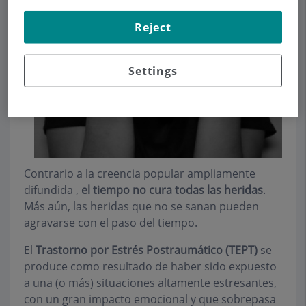
Reject
Settings
Contrario a la creencia popular ampliamente
difundida ,
el tiempo no cura todas las heridas
.
Más aún, las heridas que no se sanan pueden
agravarse con el paso del tiempo.
El
Trastorno por Estrés Postraumático (TEPT)
se
produce como resultado de haber sido expuesto
a una (o más) situaciones altamente estresantes,
con un gran impacto emocional y que sobrepasa