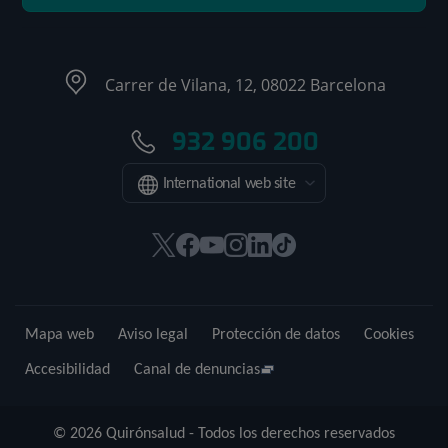
Carrer de Vilana, 12, 08022 Barcelona
932 906 200
International web site
Este
Este
Este
Este
Este
Enlace
enlace
enlace
enlace
enlace
enlace
a
se
se
se
se
se
una
abrirá
abrirá
abrirá
abrirá
abrirá
aplicación
Mapa web
Aviso legal
Protección de datos
Cookies
en
en
en
en
en
externa.
una
una
una
una
una
Accesibilidad
Canal de denuncias
ventana
ventana
ventana
ventana
ventana
nueva.
nueva.
nueva.
nueva.
nueva.
© 2026 Quirónsalud - Todos los derechos reservados