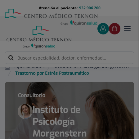
Saltar al contenido
Saltar
Menú
Atención al paciente:
932 906 200
Select
al
teléfono
de
contenido
cabecera
idiom
Toggl
navig
Instituto de Psicología Morgenstern
Especialidades
Trastorno por Estrés Postraumático
Consultorio
Instituto de
Psicología
Morgenstern