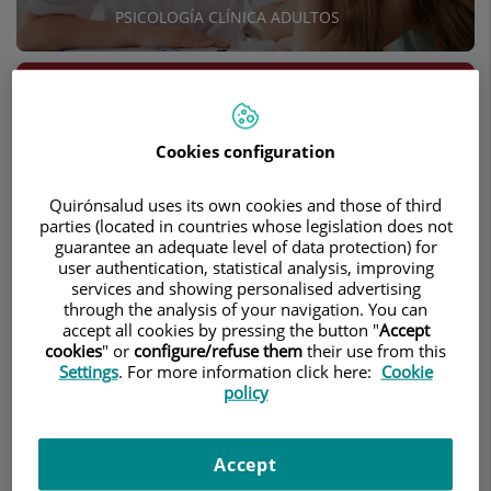
PSICOLOGÍA CLÍNICA ADULTOS
Pedir cita
Descripción
Servicios
Equipo
Contacto
Datos de interés
Cookies configuration
Quirónsalud uses its own cookies and those of third
parties (located in countries whose legislation does not
Trastorno por Estrés
guarantee an adequate level of data protection) for
user authentication, statistical analysis, improving
Postraumático
services and showing personalised advertising
through the analysis of your navigation. You can
accept all cookies by pressing the button "
Accept
cookies
" or
configure/refuse them
their use from this
Settings
. For more information click here:
Cookie
policy
Accept