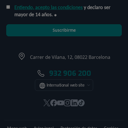
Entiendo, acepto las condiciones
y declaro ser
mayor de 14 años.
Suscribirme
Carrer de Vilana, 12, 08022 Barcelona
932 906 200
International web site
Este
Este
Este
Este
Este
Enlace
enlace
enlace
enlace
enlace
enlace
a
se
se
se
se
se
una
abrirá
abrirá
abrirá
abrirá
abrirá
aplicación