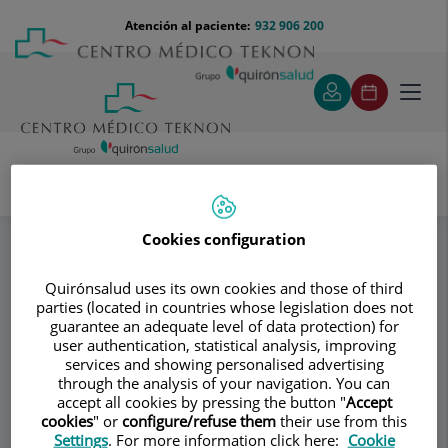
Saltar al contenido
Saltar
Menú
Atención al paciente:
932 906 200
Select
al
teléfono
de
contenido
cabecera
idiom
Toggl
navig
Instituto Dr. Martí Ragué
Especialidades
Miscelanea
Cookies configuration
Quirónsalud uses its own cookies and those of third
Consultorio
parties (located in countries whose legislation does not
guarantee an adequate level of data protection) for
Instituto Dr. Martí
user authentication, statistical analysis, improving
ID
services and showing personalised advertising
Ragué
through the analysis of your navigation. You can
accept all cookies by pressing the button "
Accept
cookies
" or
configure/refuse them
their use from this
CIRUGÍA GENERAL ADULTOS
Settings
. For more information click here:
Cookie