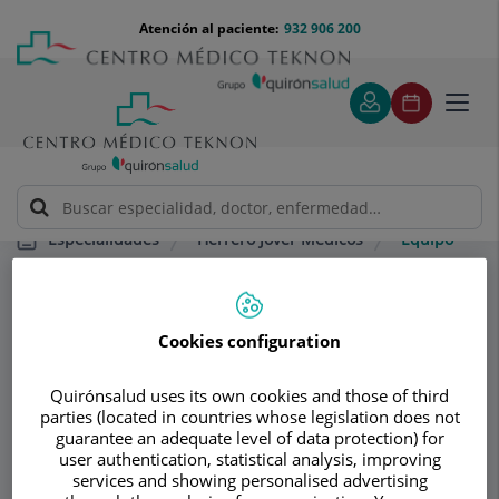
Saltar al contenido
Saltar
Menú
Atención al paciente:
932 906 200
Select
al
teléfono
de
contenido
cabecera
idiom
Toggl
navig
Herrero Jover Médicos
Equipo
Especialidades
Consultorio
Cookies configuration
Herrero Jover
Quirónsalud uses its own cookies and those of third
Médicos
parties (located in countries whose legislation does not
guarantee an adequate level of data protection) for
CIRUGÍA PLÁSTICA Y REPARADORA
user authentication, statistical analysis, improving
services and showing personalised advertising