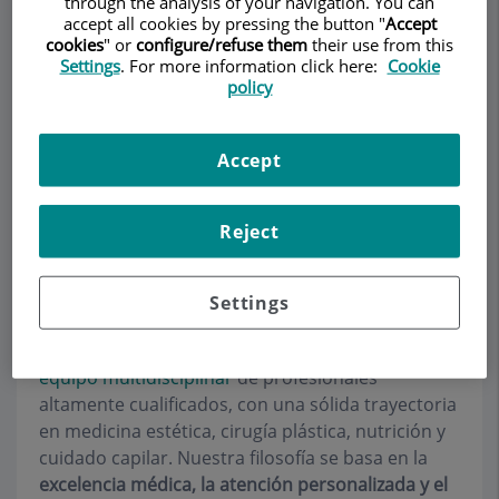
through the analysis of your navigation. You can
accept all cookies by pressing the button "
Accept
cookies
" or
configure/refuse them
their use from this
Settings
. For more information click here:
Cookie
Pedir cita
policy
Descripción
Servicios
Equipo
Contacto
Datos de interés
Accept
Horario
Reject
Equipo
Settings
En
Herrero Jover Médicos
contamos con un
equipo multidisciplinar
de profesionales
altamente cualificados, con una sólida trayectoria
en medicina estética, cirugía plástica, nutrición y
cuidado capilar. Nuestra filosofía se basa en la
excelencia médica, la atención personalizada y el