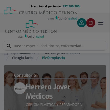
Saltar al contenido
Saltar
Menú
Atención al paciente:
932 906 200
Select
al
teléfono
de
contenido
cabecera
idiom
Toggl
navig
Herrero Jover Médicos
Especialidades
Cirugía facial
Blefaroplastia
Consultorio
Herrero Jover
Médicos
CIRUGÍA PLÁSTICA Y REPARADORA