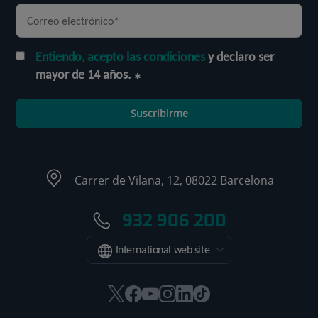
Entiendo, acepto las condiciones
y declaro ser
mayor de 14 años.
Suscribirme
Carrer de Vilana, 12, 08022 Barcelona
932 906 200
International web site
Este
Este
Este
Este
Este
Enlace
enlace
enlace
enlace
enlace
enlace
a