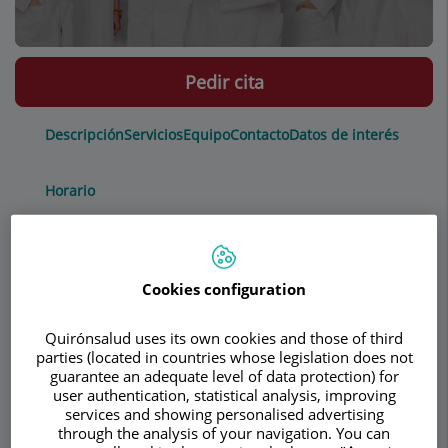
Pedir cita
Descripción
Servicios
Equipo
Contacto
Datos de interés
Horario
Blefaroplastia
Cookies configuration
¿Qué es?
Quirónsalud uses its own cookies and those of third
parties (located in countries whose legislation does not
guarantee an adequate level of data protection) for
La cirugía encaminada a mejorar el aspecto
user authentication, statistical analysis, improving
estético de los párpados es conocida
services and showing personalised advertising
técnicamente como blefaroplastia. Básicamente
through the analysis of your navigation. You can