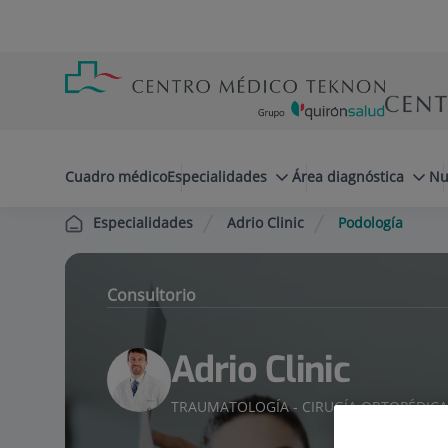
Saltar al contenido
Saltar
Menú
al
teléfono
contenido
cabecera
menuPrincipal
Cuadro médico
Especialidades
Área diagnóstica
Nu
Adrio Clinic
Podología
Especialidades
Consultorio
Adrio Clinic
TRAUMATOLOGÍA - CIRUGÍA ORTOPÉDIC