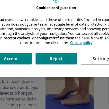
Cookies configuration
d uses its own cookies and those of third parties (located in co
slation does not guarantee an adequate level of data protection) f
tication, statistical analysis, improving services and showing per
s
Horario
 through the analysis of your navigation. You can accept all cooki
n "
Accept cookies
" or
configure/refuse them
their use from this
S
more information click here:
Cookie policy
Accept
Reject
Setting
iagnostica y trata las
dades del pie
, a través
s, farmacológicos y
a diaria de podología
lavadas o hongos
,
tos para sanar dicha
); así como pacientes