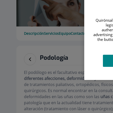
Quirónsalu
legi
authen
Descripción
Servicios
Equipo
Contacto
Datos de interé
advertising
the butto
Podología
El podólogo es el facultativo especialista que
d
diferentes afecciones, deformidades y enferme
de tratamientos paliativos, ortopédicos, físico
quirúrgicos. Es normal encontrar en la consult
deformidades en las uñas como son las
uñas c
patología que en la actualidad tiene tratamien
alteración (tratamiento con láser o quirúrgico