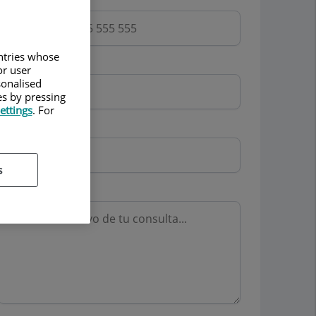
untries whose
Email
or user
sonalised
es by pressing
ettings
. For
Mutua
s
Motivo consulta