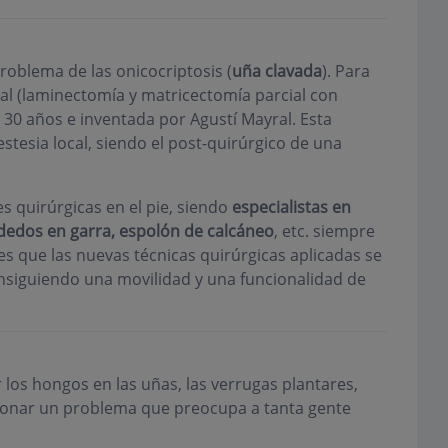
roblema de las onicocriptosis (
uña clavada
). Para
ral (laminectomía y matricectomía parcial con
e 30 años e inventada por Agustí Mayral. Esta
estesia local, siendo el post-quirúrgico de una
s quirúrgicas en el pie, siendo
e
specialistas en
, dedos en garra, espolón de calcáneo
, etc. siempre
es que las nuevas técnicas quirúrgicas aplicadas se
nsiguiendo una movilidad y una funcionalidad de
r los hongos en las uñas, las verrugas plantares,
cionar un problema que preocupa a tanta gente