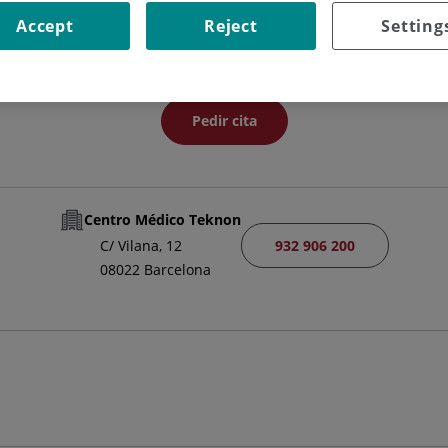
JEFE/A DE SERVICIO
Accept
Reject
Setting
TRAUMATOLOGÍA Y CIRUGÍA ORTOPÉDICA
Pedir cita
Centro Médico Teknon
932 906 200
C/ Vilana, 12
08022 Barcelona