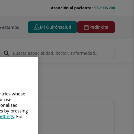
Atención al paciente:
932 906 200
Mi Quirónsalud
Pedir cita
 estamos
untries whose
or user
sonalised
es by pressing
ettings
. For