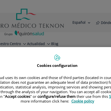
Español
Dónde
Selector
Idioma
de
Activo
idioma
estro Centro
Actualidad
Blog
Cookies configuration
d uses its own cookies and those of third parties (located in co
slation does not guarantee an adequate level of data protection) f
tication, statistical analysis, improving services and showing per
 through the analysis of your navigation. You can accept all cooki
n "
Accept cookies
" or
configure/refuse them
their use from this
S
more information click here:
Cookie policy
Rafael
Gonzalez-Adrio Wagner