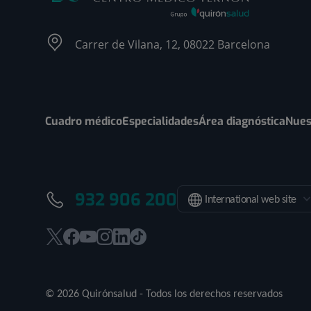
Carrer de Vilana, 12, 08022 Barcelona
Cuadro médico
Especialidades
Área diagnóstica
Nues
932 906 200
International web site
Este
Este
Este
Este
Este
Enlace
enlace
enlace
enlace
enlace
enlace
a
se
se
se
se
se
una
© 2026 Quirónsalud - Todos los derechos reservados
abrirá
abrirá
abrirá
abrirá
abrirá
aplicación