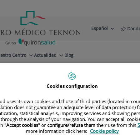
Español
Dónde
Selector
Idioma
de
Activo
idioma
estro Centro
Actualidad
Blog
Cookies configuration
d uses its own cookies and those of third parties (located in co
slation does not guarantee an adequate level of data protection) f
Especialidades
tication, statistical analysis, improving services and showing per
 through the analysis of your navigation. You can accept all cooki
n "
Accept cookies
" or
configure/refuse them
their use from this
S
a tu próxima cita con nuestros mejores especial
more information click here:
Cookie policy