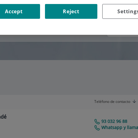
Accept
Reject
Setting
Consultorio
Teléfono de contacto
adé
93 032 96 88
Centro Médico Teknon
Whatsapp y llama