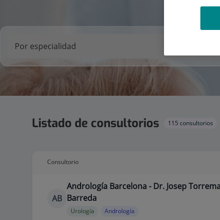
Listado de consultorios
115 consultorios
Consultorio
Andrología Barcelona - Dr. Josep Torrem
Barreda
AB
Urología
Andrología