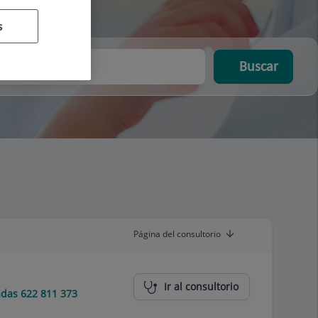
s
Buscar
Página del consultorio
Ir al consultorio
das 622 811 373