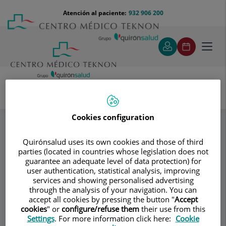
Saltar al contenido
Saltar
Menú
Atención al paciente:
932 906 200
Select
al
teléfono
de
contenido
cabecera
idiom
Toggl
navig
Dr. César Garcia Madrid
Especialidades
Cookies configuration
Servicios Médicos
Angiología Médica
Quirónsalud uses its own cookies and those of third
parties (located in countries whose legislation does not
Consultorio
guarantee an adequate level of data protection) for
user authentication, statistical analysis, improving
Dr. César Garcia
services and showing personalised advertising
through the analysis of your navigation. You can
Madrid
accept all cookies by pressing the button "
Accept
cookies
" or
configure/refuse them
their use from this
ANGIOLOGÍA Y CIRUGÍA VASCULAR
Settings
. For more information click here:
Cookie