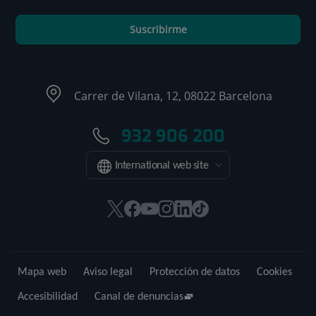
Suscribirme
Carrer de Vilana, 12, 08022 Barcelona
932 906 200
International web site
Este
Este
Este
Este
Este
Enlace
enlace
enlace
enlace
enlace
enlace
a
se
se
se
se
se
una
abrirá
abrirá
abrirá
abrirá
abrirá
aplicación
Mapa web
Aviso legal
Protección de datos
Cookies
en
en
en
en
en
externa.
una
una
una
una
una
Accesibilidad
Canal de denuncias
ventana
ventana
ventana
ventana
ventana