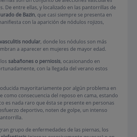
piernas son un conjunto de afecciones vasculares
De entre ellas, y localizado en las pantorrillas de
durado de Bazin
, que casi siempre se presenta en
anifiesta con la aparición de nódulos rojizos,
vasculitis nodular
, donde los nódulos son más
umbran a aparecer en mujeres de mayor edad.
 los
sabañones o perniosis
, ocasionando en
ortunadamente, con la llegada del verano estos
roducida mayoritariamente por algún problema en
ngre como consecuencia del reposo en cama, estando
o es nada raro que ésta se presente en personas
 esfuerzo deportivo, noten de golpe, un intenso
ntorrilla.
 gran grupo de enfermedades de las piernas, los