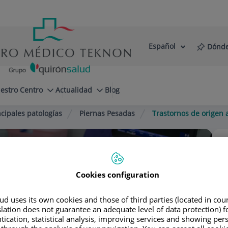
Español
Dónde
Selector
Idioma
de
Activo
idioma
estro Centro
Actualidad
Blog
ncipales patologías
Piernas Pesadas
Trastornos de origen 
Cookies configuration
Madrid
d uses its own cookies and those of third parties (located in co
slation does not guarantee an adequate level of data protection) f
tication, statistical analysis, improving services and showing per