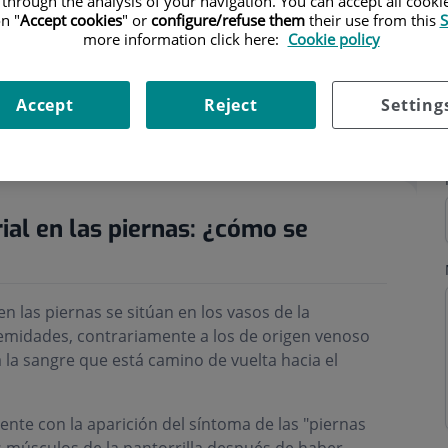
 through the analysis of your navigation. You can accept all cooki
n "
Accept cookies
" or
configure/refuse them
their use from this
S
more information click here:
Cookie policy
Accept
Reject
Setting
s
Horario
ial en las piernas: ¿cómo se
en las piernas se sitúan en los vasos de la
tremidades, contrariamente a los de origen venoso
 la sangre que está camino de vuelta hacia el
nte con la aparición del síntoma de las "piernas