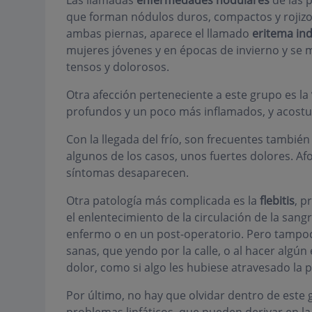
Las llamadas
enfermedades nodulares
de las 
que forman nódulos duros, compactos y rojizos. 
ambas piernas, aparece el llamado
eritema in
mujeres jóvenes y en épocas de invierno y se m
tensos y dolorosos.
Otra afección perteneciente a este grupo es la
profundos y un poco más inflamados, y acost
Con la llegada del frío, son frecuentes también
algunos de los casos, unos fuertes dolores. Af
síntomas desaparecen.
Otra patología más complicada es la
flebitis
, p
el enlentecimiento de la circulación de la sa
enfermo o en un post-operatorio. Pero tampoc
sanas, que yendo por la calle, o al hacer algún
dolor, como si algo les hubiese atravesado la pa
Por último, no hay que olvidar dentro de este