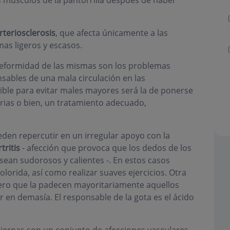
s músculos de la pantorrilla después de haber
rteriosclerosis
, que afecta únicamente a las
as ligeros y escasos.
deformidad de las mismas son los problemas
sables de una mala circulación en las
ible para evitar males mayores será la de ponerse
rias o bien, un tratamiento adecuado,
eden repercutir en un irregular apoyo con la
rtritis
- afección que provoca que los dedos de los
sean sudorosos y calientes -. En estos casos
olorida, así como realizar suaves ejercicios. Otra
pero que la padecen mayoritariamente aquellos
en demasía. El responsable de la gota es el ácido