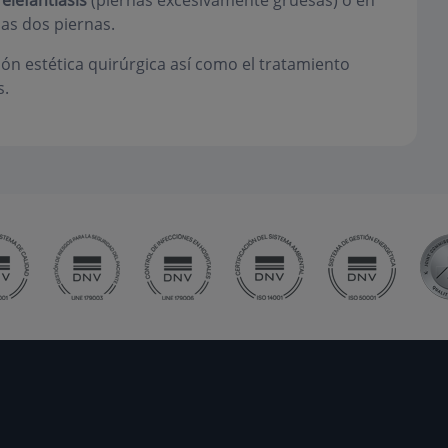
a
elefantiasis
(piernas excesivamente gruesas) o en
as dos piernas.
n estética quirúrgica así como el tratamiento
s.