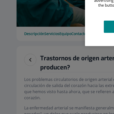
advertising
the butto
Descripción
Servicios
Equipo
Contacto
Datos de interé
Trastornos de origen arter
producen?
Los problemas circulatorios de origen arterial 
circulación de salida del corazón hacia las ex
que hemos visto hasta ahora, que se refieren a
corazón.
La enfermedad arterial se manifiesta generalme