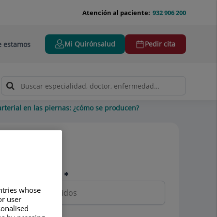
Atención al paciente:
932 906 200
Mi Quirónsalud
Pedir cita
 estamos
arterial en las piernas: ¿cómo se producen?
Pedir cita
Nombre y apellidos
untries whose
or user
sonalised
Teléfono