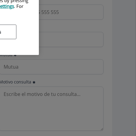
es by pressing
ettings
. For
Email
s
Mutua
Motivo consulta