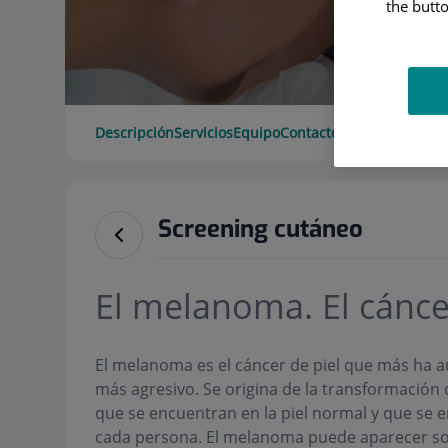
the butto
Descripción
Servicios
Equipo
Contacto
Datos de interé
Screening cutáneo
El melanoma. El cánce
El melanoma es el cáncer de piel que más ha a
más agresivo. Se origina de la transformación
que se encuentran en la piel normal y que se e
cada persona. El melanoma puede aparecer so