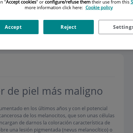
n "
Accept cookies
" or
configure/refuse them
their use from this
S
more information click here:
Cookie policy
Accept
Reject
Setting
s
Horario
r de piel más maligno
umentado en los últimos años y con el potencial
 cancerosa de los melanocitos, que son unas células
ncargan de darnos la coloración característica de
bre una lesión pigmentada (nevus melanocítico) o