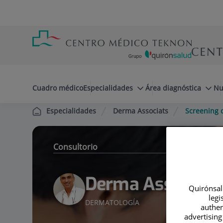
Saltar al contenido
Saltar
Menú
al
teléfono
contenido
cabecera
menuPrincipal
Cuadro médico
Especialidades
Área diagnóstica
Nu
Derma Associats
Screening 
Especialidades
Consultorio
Derma Associats
Quirónsalu
legi
DERMATOLOGÍA
authen
advertising