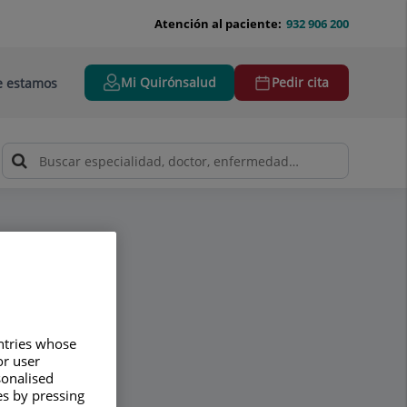
Atención al paciente:
932 906 200
Mi Quirónsalud
Pedir cita
 estamos
untries whose
or user
sonalised
es by pressing