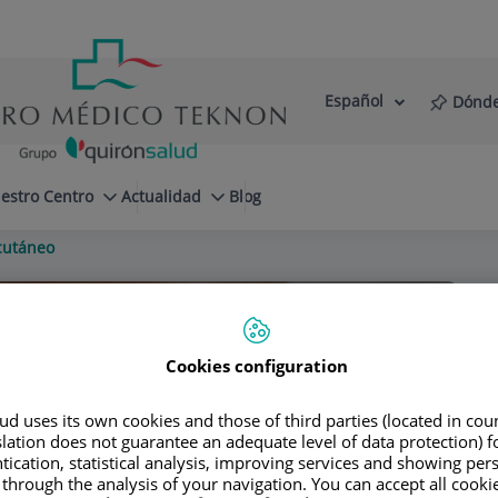
Español
Dónde
Selector
Idioma
de
Activo
idioma
estro Centro
Actualidad
Blog
cutáneo
Cookies configuration
d uses its own cookies and those of third parties (located in co
slation does not guarantee an adequate level of data protection) f
tication, statistical analysis, improving services and showing per
 through the analysis of your navigation. You can accept all cooki