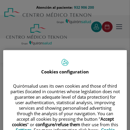
Saltar al contenido
Saltar
Menú
Atención al paciente:
932 906 200
Select
al
teléfono
de
contenido
cabecera
idiom
Toggl
navig
Carla Tubau Prims
Cuadro médico
Cookies configuration
Quirónsalud uses its own cookies and those of third
parties (located in countries whose legislation does not
guarantee an adequate level of data protection) for
user authentication, statistical analysis, improving
services and showing personalised advertising
Carla
Tubau Prims
through the analysis of your navigation. You can
accept all cookies by pressing the button "
Accept
FACULTATIVO ESPECIALISTA DERMATOLOGÍA
cookies
" or
configure/refuse them
their use from this