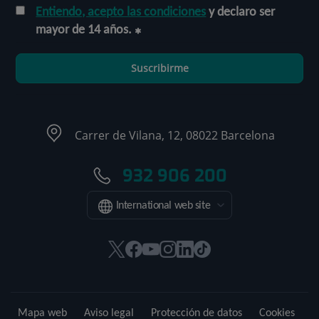
Entiendo, acepto las condiciones
y declaro ser
mayor de 14 años.
Suscribirme
Carrer de Vilana, 12, 08022 Barcelona
932 906 200
International web site
Este
Este
Este
Este
Este
Enlace
enlace
enlace
enlace
enlace
enlace
a
se
se
se
se
se
una
abrirá
abrirá
abrirá
abrirá
abrirá
aplicación
Mapa web
Aviso legal
Protección de datos
Cookies
en
en
en
en
en
externa.