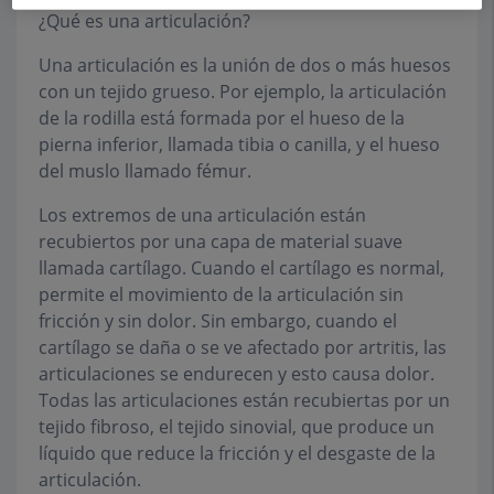
¿Qué es una articulación?
Una articulación es la unión de dos o más huesos
con un tejido grueso. Por ejemplo, la articulación
de la rodilla está formada por el hueso de la
pierna inferior, llamada tibia o canilla, y el hueso
del muslo llamado fémur.
Los extremos de una articulación están
recubiertos por una capa de material suave
llamada cartílago. Cuando el cartílago es normal,
permite el movimiento de la articulación sin
fricción y sin dolor. Sin embargo, cuando el
cartílago se daña o se ve afectado por artritis, las
articulaciones se endurecen y esto causa dolor.
Todas las articulaciones están recubiertas por un
tejido fibroso, el tejido sinovial, que produce un
líquido que reduce la fricción y el desgaste de la
articulación.