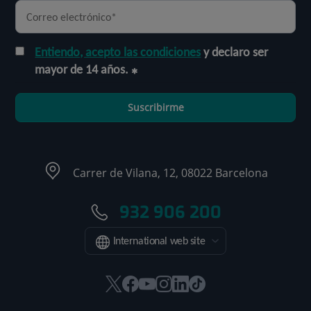
Entiendo, acepto las condiciones
y declaro ser
mayor de 14 años.
Suscribirme
Carrer de Vilana, 12, 08022 Barcelona
932 906 200
International web site
Este
Este
Este
Este
Este
Enlace
enlace
enlace
enlace
enlace
enlace
a