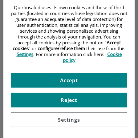
Quirónsalud uses its own cookies and those of third
parties (located in countries whose legislation does not
Pedir cita
guarantee an adequate level of data protection) for
user authentication, statistical analysis, improving
services and showing personalised advertising
Descripción
Servicios
Equipo
Contacto
Datos de interés
through the analysis of your navigation. You can
accept all cookies by pressing the button "
Accept
cookies
" or
configure/refuse them
their use from this
Horario
Settings
. For more information click here:
Cookie
policy
Prótesis
Accept
La prótesis es una
articulación artificial
que se
Reject
utiliza para reemplazar una articulación natural
que se encuentra dañada o artrítica, evitando así
el dolor que produce la lesión y permitiendo el
Settings
movimiento.