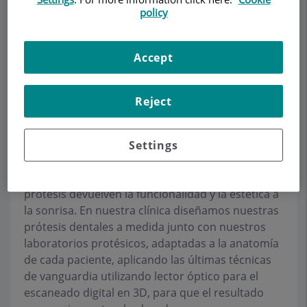
policy
Pedir cita
Accept
Descripción
Servicios
Contacto
Horario
Reject
Prótesis
Settings
Cuando faltan una o varias piezas dentales, la
prótesis devuelven la funcionalidad y la estética a
la sonrisa. En nuestra clínica diseñamos nuestras
prótesis dentales a medida junto con nuestros
laboratorios protésicos, adaptadas a la anatomía
de cada paciente, aplicando las últimas técnicas
de vanguardia utilizando lector óptico para el
escaneado digital en 3D, para que el resultado