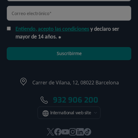
Entiendo, acepto las condiciones
y declaro ser
mayor de 14 años.
Suscribirme
Carrer de Vilana, 12, 08022 Barcelona
932 906 200
International web site
Este
Este
Este
Este
Este
Enlace