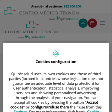
Saltar al contenido
Saltar
Menú
Atención al paciente:
932 906 200
Select
al
teléfono
de
contenido
cabecera
idiom
Toggl
navig
Clínica Dental Espías
Prótesis
Especialidades
Cookies configuration
Consultorio
Quirónsalud uses its own cookies and those of third
parties (located in countries whose legislation does not
Clínica Dental Espías
guarantee an adequate level of data protection) for
CD
user authentication, statistical analysis, improving
ODONTOLOGÍA
services and showing personalised advertising
through the analysis of your navigation. You can
accept all cookies by pressing the button "
Accept
cookies
" or
configure/refuse them
their use from this
Settings
. For more information click here:
Cookie