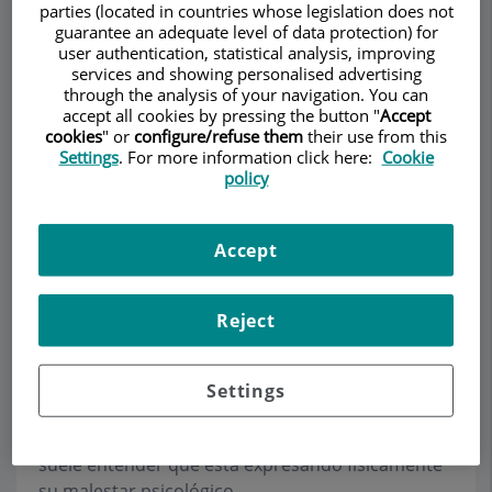
parties (located in countries whose legislation does not
guarantee an adequate level of data protection) for
user authentication, statistical analysis, improving
services and showing personalised advertising
Pedir cita
through the analysis of your navigation. You can
accept all cookies by pressing the button "
Accept
cookies
" or
configure/refuse them
their use from this
Descripción
Servicios
Contacto
Horario
Settings
. For more information click here:
Cookie
policy
Trastornos psicosomáticos
Accept
Los trastornos psicosomáticos no tienen una
Reject
definición específica. El término psicosomático
hace referencia a que el trastorno físico cursa
asociado a factores psicológicos que se
Settings
consideran relevantes en las causas y/o evolución
del trastorno. Cuando una persona "somatiza" se
suele entender que está expresando físicamente
su malestar psicológico.