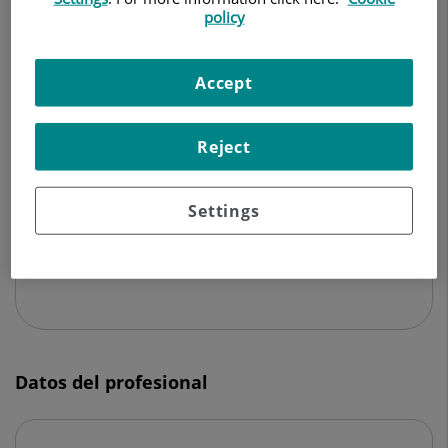
OFTALMOLOGÍA
policy
Pedir cita
Accept
Reject
Centro Médico Teknon
C/ Vilana, 12
Settings
08022 Barcelona
932 906 200
Datos del profesional