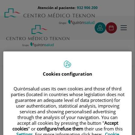
Saltar al contenido
Saltar
Menú
Atención al paciente:
932 906 200
Select
al
teléfono
de
contenido
cabecera
idiom
Toggl
navig
Gustavo Alberto Vincent Pérez
Cuadro médico
Cookies configuration
Quirónsalud uses its own cookies and those of third
parties (located in countries whose legislation does not
guarantee an adequate level of data protection) for
user authentication, statistical analysis, improving
services and showing personalised advertising
Gustavo Alberto
Vincent Pérez
through the analysis of your navigation. You can
accept all cookies by pressing the button "
Accept
FACULTATIVO ESPECIALISTA OFTALMOLOGÍA
cookies
" or
configure/refuse them
their use from this
Settings
. For more information click here:
Cookie