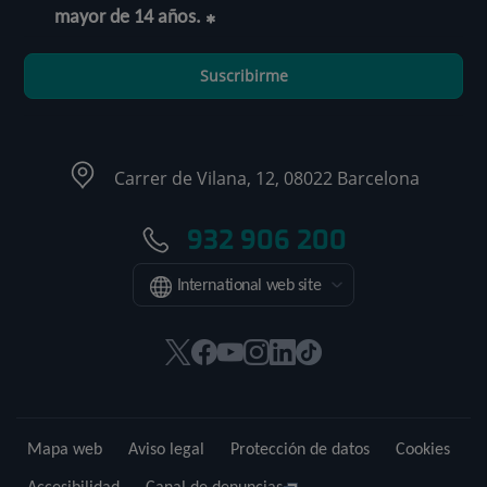
mayor de 14 años.
Suscribirme
Carrer de Vilana, 12, 08022 Barcelona
932 906 200
International web site
Este
Este
Este
Este
Este
Enlace
enlace
enlace
enlace
enlace
enlace
a
se
se
se
se
se
una
abrirá
abrirá
abrirá
abrirá
abrirá
aplicación
Mapa web
Aviso legal
Protección de datos
Cookies
en
en
en
en
en
externa.
una
una
una
una
una
Accesibilidad
Canal de denuncias