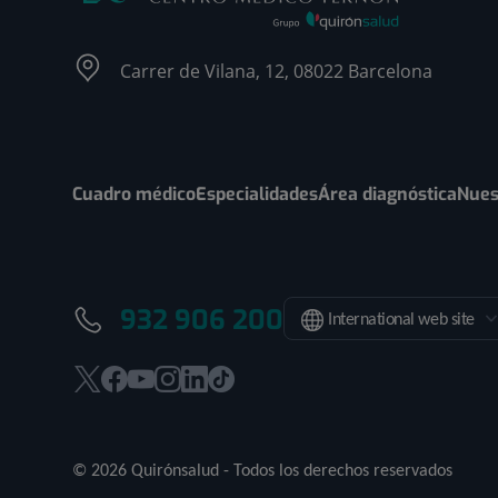
Carrer de Vilana, 12, 08022 Barcelona
Cuadro médico
Especialidades
Área diagnóstica
Nues
932 906 200
International web site
Este
Este
Este
Este
Este
Enlace
enlace
enlace
enlace
enlace
enlace
a
se
se
se
se
se
una
© 2026 Quirónsalud - Todos los derechos reservados
abrirá
abrirá
abrirá
abrirá
abrirá
aplicación