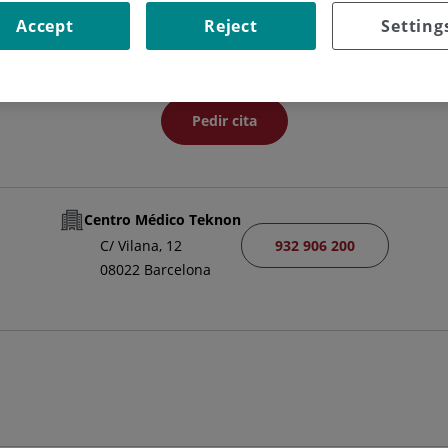
CULTATIVO ESPECIALISTA CIR. ORTOPÉDICA Y TRAUMATOLO
Accept
Reject
Setting
TRAUMATOLOGÍA Y CIRUGÍA ORTOPÉDICA
Pedir cita
Centro Médico Teknon
932 906 200
C/ Vilana, 12
08022 Barcelona