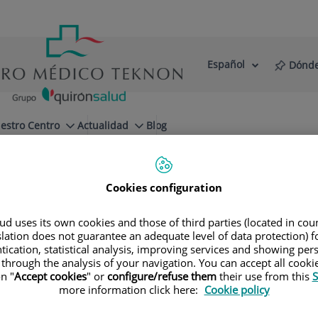
Español
Dónde
Selector
Idioma
de
Activo
idioma
estro Centro
Actualidad
Blog
Cookies configuration
d uses its own cookies and those of third parties (located in co
slation does not guarantee an adequate level of data protection) f
tication, statistical analysis, improving services and showing per
 through the analysis of your navigation. You can accept all cooki
n "
Accept cookies
" or
configure/refuse them
their use from this
S
more information click here:
Cookie policy
Gabriel
Gili Cirera