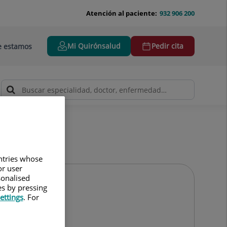
Atención al paciente:
932 906 200
Mi Quirónsalud
Pedir cita
 estamos
untries whose
or user
sonalised
es by pressing
ettings
. For