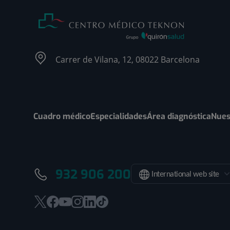
Carrer de Vilana, 12, 08022 Barcelona
Cuadro médico
Especialidades
Área diagnóstica
Nues
932 906 200
International web site
Este
Este
Este
Este
Este
Enlace
enlace
enlace
enlace
enlace
enlace
a