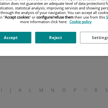
slation does not guarantee an adequate level of data protection) f
tication, statistical analysis, improving services and showing per
 through the analysis of your navigation. You can accept all cooki
n "
Accept cookies
" or
configure/refuse them
their use from this
S
more information click here:
Cookie policy
Accept
Reject
Setting
I
J
K
L
M
N
O
P
Q
R
S