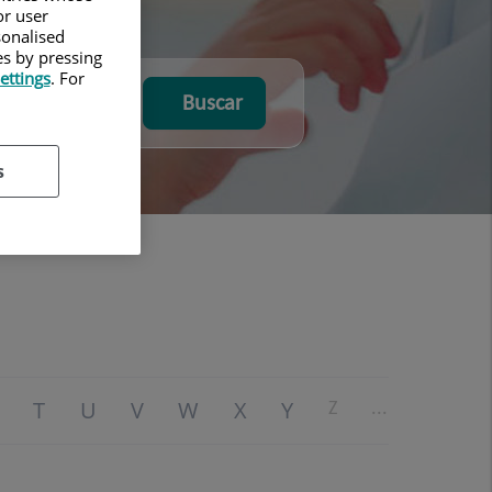
or user
sonalised
es by pressing
ettings
. For
Buscar
s
T
U
V
W
X
Y
Z
...