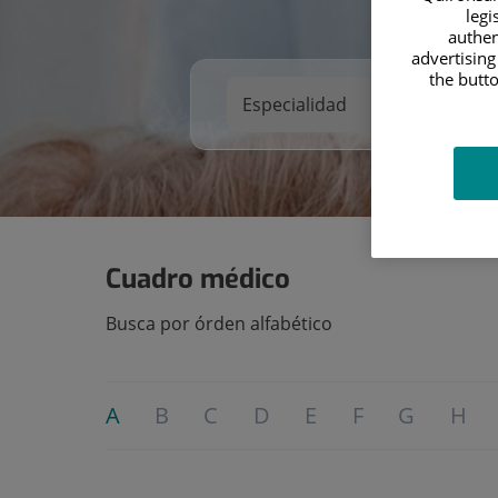
legi
authen
advertising
the butto
Cuadro médico
Busca por órden alfabético
A
B
C
D
E
F
G
H