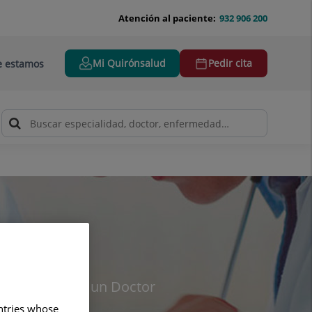
Atención al paciente:
932 906 200
Mi Quirónsalud
Pedir cita
 estamos
 para encontrar un Doctor
untries whose