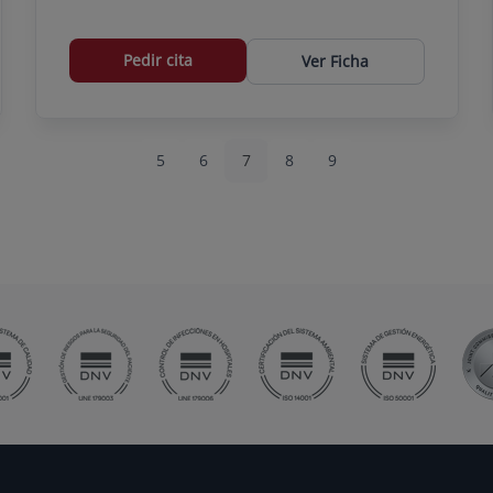
Pedir cita
Ver Ficha
5
6
7
8
9