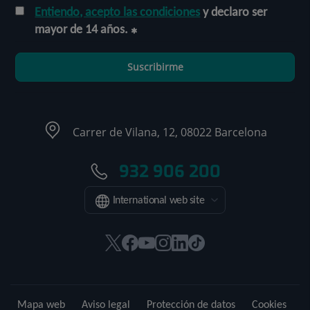
Entiendo, acepto las condiciones
y declaro ser
mayor de 14 años.
Suscribirme
Carrer de Vilana, 12, 08022 Barcelona
932 906 200
International web site
Este
Este
Este
Este
Este
Enlace
enlace
enlace
enlace
enlace
enlace
a
se
se
se
se
se
una
abrirá
abrirá
abrirá
abrirá
abrirá
aplicación
Mapa web
Aviso legal
Protección de datos
Cookies