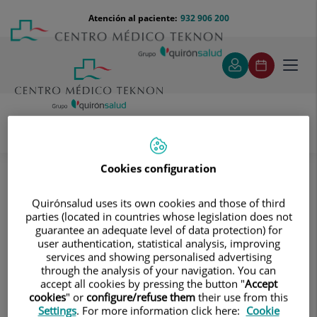
Saltar al contenido
Saltar
Menú
Atención al paciente:
932 906 200
Select
al
teléfono
de
contenido
cabecera
idiom
Toggl
navig
Cirugía plástica y estética
Tratamientos y Especialidades
Blefaroplastia
Cookies configuration
Blefaroplastia
Quirónsalud uses its own cookies and those of third
parties (located in countries whose legislation does not
Más de 2.000 miradas rejuvenecidas y
guarantee an adequate level of data protection) for
llenas de luz nos avalan
user authentication, statistical analysis, improving
services and showing personalised advertising
through the analysis of your navigation. You can
accept all cookies by pressing the button "
Accept
cookies
" or
configure/refuse them
their use from this
Settings
. For more information click here:
Cookie