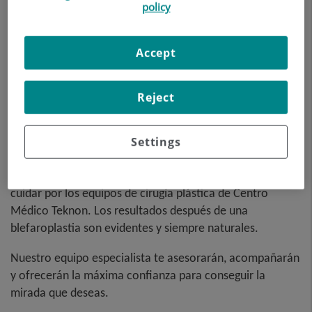
policy
Accept
Reject
La Blefaroplastia es una intervención que mejora el
aspecto de tus ojos y tu mirada. Si te ves cansada, con
Settings
exceso de piel en los párpados, y te gustaría verte con
una mirada llena de luz, más sana y rejuvenecida, déjate
cuidar por los equipos de cirugía plástica de Centro
Médico Teknon. Los resultados después de una
blefaroplastia son evidentes y siempre naturales.
Nuestro equipo especialista te asesorarán, acompañarán
y ofrecerán la máxima confianza para conseguir la
mirada que deseas.