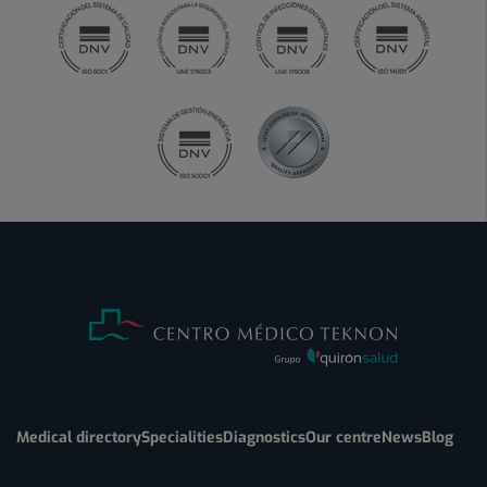
Medical directory
Specialities
Diagnostics
Our centre
News
Blog