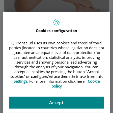
Make an appointment
Cookies configuration
Description
Services
Team
Contact
Relevant details
Quirónsalud uses its own cookies and those of third
parties (located in countries whose legislation does not
Opening hours
guarantee an adequate level of data protection) for
user authentication, statistical analysis, improving
services and showing personalised advertising
through the analysis of your navigation. You can
Liposucción
accept all cookies by pressing the button "
Accept
cookies
" or
configure/refuse them
their use from this
Settings
. For more information click here:
Cookie
¿Qué es?
policy
Es una técnica quirúrgica para eliminar depósitos
de grasa inestéticos de determinadas áreas del
Accept
cuerpo, incluyendo cara y cuello, brazos, tronco,