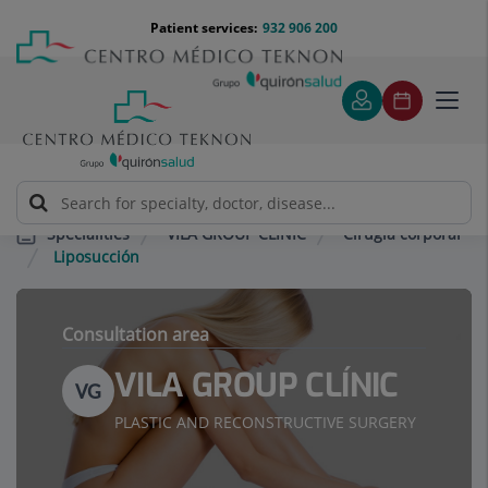
Jump to content
Jump
Menú
Patient services:
932 906 200
Langu
to
teléfono
select
content
cabecera
Toggl
navig
VILA GROUP CLÍNIC
Cirugía corporal
Specialities
Liposucción
Consultation area
VILA GROUP CLÍNIC
VG
PLASTIC AND RECONSTRUCTIVE SURGERY