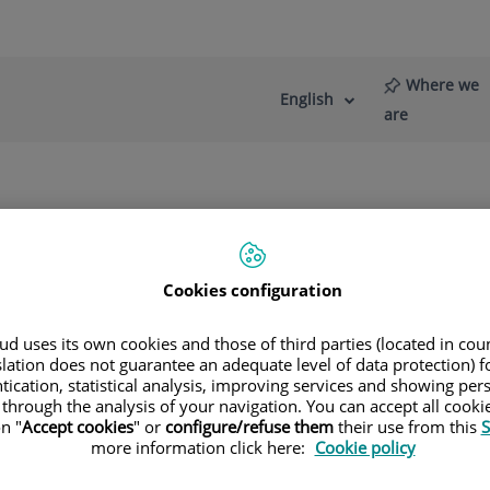
Where we
English
Language
Active
are
selector
Language
re
News
Blog
anciación para los tratamientos?
Cookies configuration
d uses its own cookies and those of third parties (located in co
slation does not guarantee an adequate level of data protection) f
tication, statistical analysis, improving services and showing per
IC
 through the analysis of your navigation. You can accept all cooki
n "
Accept cookies
" or
configure/refuse them
their use from this
S
more information click here:
Cookie policy