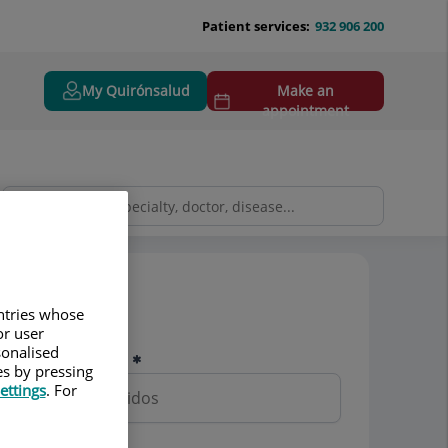
Patient services:
932 906 200
My Quirónsalud
Make an
appointment
Pedir cita
untries whose
or user
sonalised
Nombre y apellidos
es by pressing
ettings
. For
Teléfono