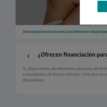
Description
Services
Team
Contact
Relevant details
Ope
¿Ofrecen financiación par
Sí, disponemos de diferentes opciones de fina
tratamientos de forma cómoda. Consulta con 
disponibles.