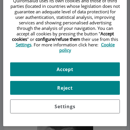
Quirónsalud uses its own cookies and those of third
parties (located in countries whose legislation does not
guarantee an adequate level of data protection) for
user authentication, statistical analysis, improving
services and showing personalised advertising
Make an appointment
through the analysis of your navigation. You can
accept all cookies by pressing the button "
Accept
cookies
" or
configure/refuse them
their use from this
Description
Services
Team
Contact
Opening hours
Settings
. For more information click here:
Cookie
policy
Tendinitis cálcica
Accept
La tendinitis cálcica es la inflamación de los
Reject
tendones del manguito de los
rotadores
y en
especial del tendón del
supraespinoso
por el
depósito de material cálcico en su interior.
Settings