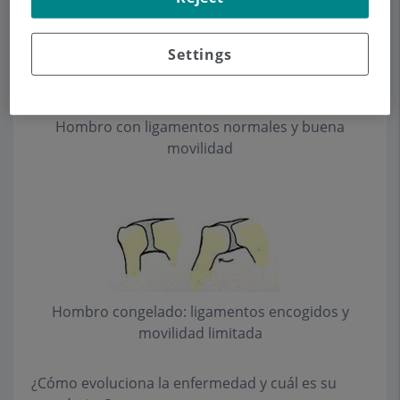
Settings
Hombro con ligamentos normales y buena
movilidad
Hombro congelado: ligamentos encogidos y
movilidad limitada
¿Cómo evoluciona la enfermedad y cuál es su