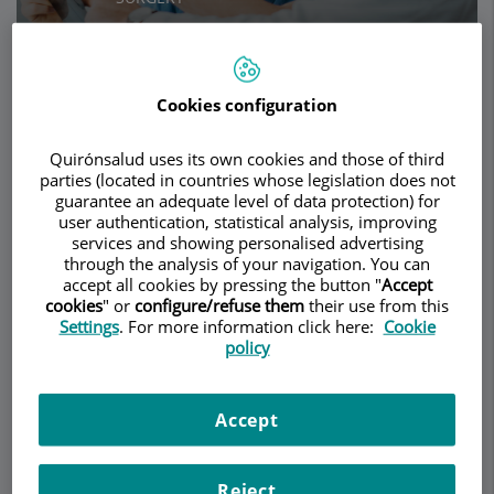
Make an appointment
Cookies configuration
Description
Services
Team
Contact
Opening hours
Quirónsalud uses its own cookies and those of third
parties (located in countries whose legislation does not
guarantee an adequate level of data protection) for
user authentication, statistical analysis, improving
Hombro congelado
services and showing personalised advertising
through the analysis of your navigation. You can
accept all cookies by pressing the button "
Accept
cookies
" or
configure/refuse them
their use from this
El hombro congelado es una enfermedad que
Settings
. For more information click here:
Cookie
provoca una
disminución progresiva del
policy
movimiento
del hombro por inflamación y
retracción de los ligamentos de la articulación
glenohumeral. La causa de esta enfermedad es
Accept
desconocida y es más frecuente en el sexo
femenino y en pacientes diabéticos. Se conoce
Reject
también como
capsulitis retráctil
.