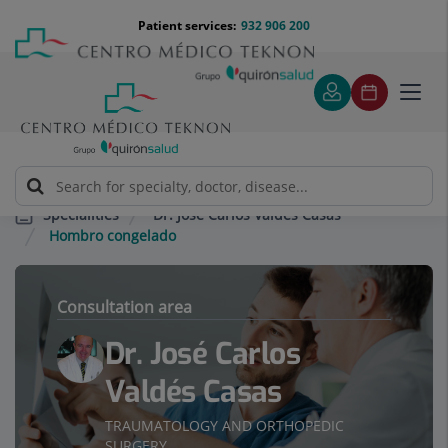
Jump to content
Jump
Menú
Patient services:
932 906 200
Langu
to
teléfono
select
content
cabecera
Toggl
navig
Dr. José Carlos Valdés Casas
Specialities
Hombro congelado
Consultation area
Dr. José Carlos
Valdés Casas
TRAUMATOLOGY AND ORTHOPEDIC
SURGERY