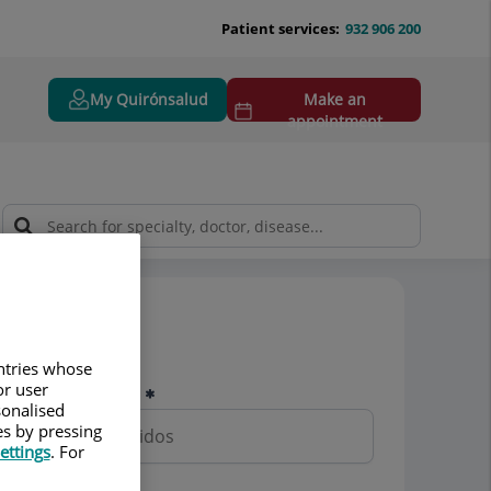
Patient services:
932 906 200
My Quirónsalud
Make an
appointment
Pedir cita
untries whose
or user
Nombre y apellidos
sonalised
es by pressing
ettings
. For
Teléfono