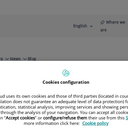
Where we
English
Language
Active
are
selector
Language
re
News
Blog
rosis
Cookies configuration
d uses its own cookies and those of third parties (located in co
slation does not guarantee an adequate level of data protection) f
aldés Casas
tication, statistical analysis, improving services and showing per
 through the analysis of your navigation. You can accept all cooki
GERY
n "
Accept cookies
" or
configure/refuse them
their use from this
S
more information click here:
Cookie policy