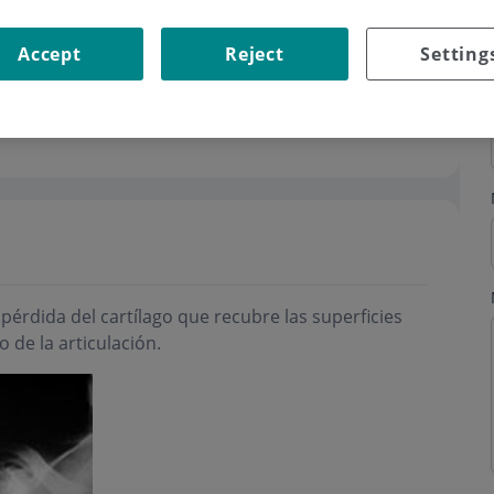
Accept
Reject
Setting
pérdida del cartílago que recubre las superficies
 de la articulación.