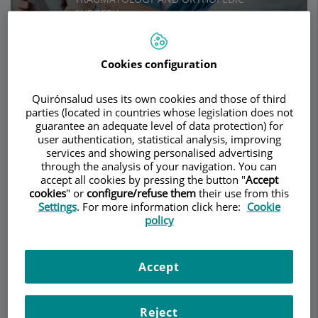
SURGERY
Cookies configuration
Make an appointment
Quirónsalud uses its own cookies and those of third
Description
Services
Team
Contact
Opening hours
parties (located in countries whose legislation does not
guarantee an adequate level of data protection) for
user authentication, statistical analysis, improving
services and showing personalised advertising
through the analysis of your navigation. You can
Artroscopia en la
accept all cookies by pressing the button "
Accept
inestabilidad del hombro
cookies
" or
configure/refuse them
their use from this
Settings
. For more information click here:
Cookie
policy
¿Qué es una estabilización artroscópica
del hombro o Bankart artroscópico?
Accept
Es la corrección a través de cirugía artroscópica
de las lesiones causantes de la inestabilidad del
Reject
hombro, en particular del arrancamiento del