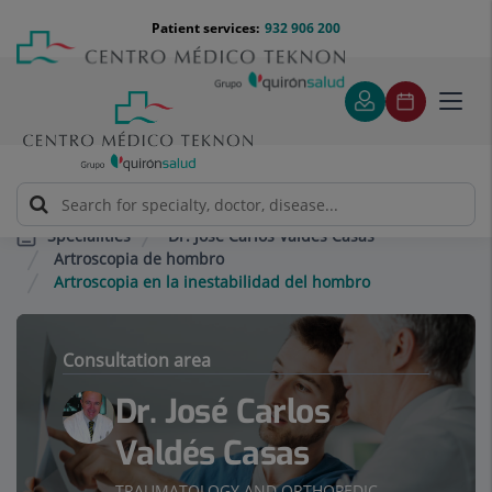
Jump to content
Jump
Menú
Patient services:
932 906 200
Langu
to
teléfono
select
content
cabecera
Toggl
navig
Dr. José Carlos Valdés Casas
Specialities
Artroscopia de hombro
Artroscopia en la inestabilidad del hombro
Consultation area
Dr. José Carlos
Valdés Casas
TRAUMATOLOGY AND ORTHOPEDIC