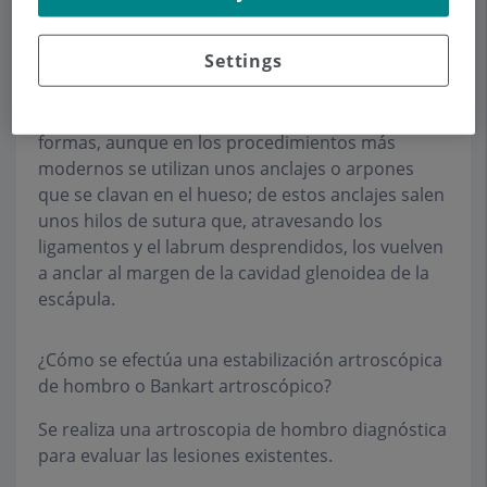
labrum y de los ligamentos de la cavidad
glenoidea, así como su alargamiento o
Settings
deformidad plástica.
Esta intervención se puede efectuar de diversas
formas, aunque en los procedimientos más
modernos se utilizan unos anclajes o arpones
que se clavan en el hueso; de estos anclajes salen
unos hilos de sutura que, atravesando los
ligamentos y el labrum desprendidos, los vuelven
a anclar al margen de la cavidad glenoidea de la
escápula.
¿Cómo se efectúa una estabilización artroscópica
de hombro o Bankart artroscópico?
Se realiza una artroscopia de hombro diagnóstica
para evaluar las lesiones existentes.