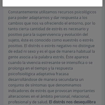
situación o acontecimiento amenazante.
Constantemente utilizamos recursos psicológicos
para poder adaptarnos y dar respuesta a los
cambios que nos va ofreciendo el entorno, por lo
tanto cierta cantidad de estrés es necesario y
positivo para la supervivencia y evolución del
sujeto, éste es conocido como euestrés o estrés
positivo. El distrés o estrés negativo no distingue
de edad ni sexo y es el que de manera habitual la
gente asocia a la palabra estrés. Éste aparece
cuando la vivencia estresante se intensifica o se
prolonga en el tiempo y la respuesta
psicofisiológica adaptativa fracasa
desarrollándose de manera secundaria un
conjunto de síntomas que denominamos
indicadores de estrés que provocan importantes
alteraciones en el ámbito personal, relacional,
profesional y de salud.
El distrés nos desequilibra