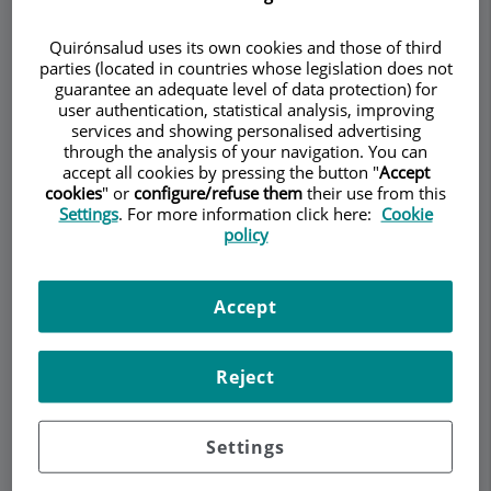
Quirónsalud uses its own cookies and those of third
Make an appointment
parties (located in countries whose legislation does not
guarantee an adequate level of data protection) for
user authentication, statistical analysis, improving
Description
Services
Team
Contact
Relevant details
services and showing personalised advertising
through the analysis of your navigation. You can
accept all cookies by pressing the button "
Accept
Opening hours
cookies
" or
configure/refuse them
their use from this
Settings
. For more information click here:
Cookie
policy
Estrés
Accept
El estrés es el proceso que se pone en marcha
cuando existe un desequilibrio entre la demanda
Reject
ambiental y los recursos de afrontamiento de la
persona. El individuo, fruto de este desequilibrio,
Settings
experimenta una respuesta psicológica
conductual y fisiológica para adaptarse a la