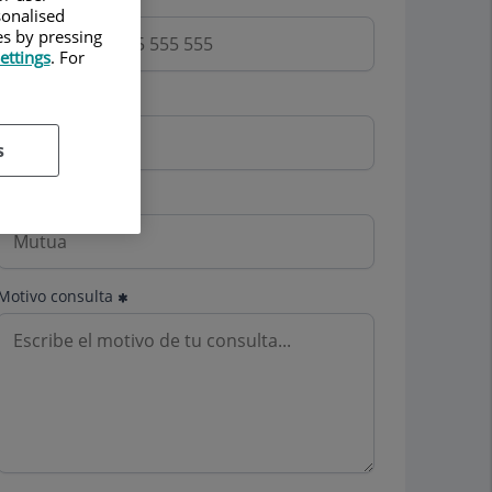
sonalised
es by pressing
ettings
. For
Email
s
Mutua
Motivo consulta