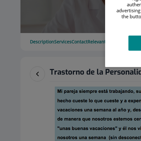
authen
advertising
the butto
Description
Services
Contact
Relevant details
Opening 
Trastorno de la Personal