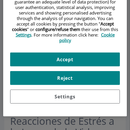
guarantee an adequate level of data protection) for
user authentication, statistical analysis, improving
services and showing personalised advertising
through the analysis of your navigation. You can
Make an appointment
accept all cookies by pressing the button "
Accept
cookies
" or
configure/refuse them
their use from this
Settings
. For more information click here:
Cookie
Description
Services
Contact
Relevant details
policy
Opening hours
Accept
Reject
Trastornos de Aprendizaje y
de Lectura
Settings
Procesos Adaptativos y
Reacciones de Estrés a