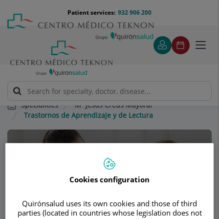
Jump to content
Jump
Menú
Patient services:
932 906 200
Langu
to
teléfono
select
content
cabecera
Toggl
navig
Mª Jesús Creus Mayoral
Specialities
Trastornos de Aprendizaje y de Lectura
Consultation area
Mª Jesús Creus
Cookies configuration
Mayoral
Quirónsalud uses its own cookies and those of third
CLINICAL PSYCHOLOGY
parties (located in countries whose legislation does not