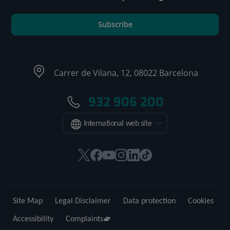
Subscribe
Carrer de Vilana, 12, 08022 Barcelona
932 906 200
International web site
This
This
This
This
This
Link
link
link
link
link
link
to
will
will
will
will
will
external
open
open
open
open
open
application.
Site Map
Legal Disclaimer
Data protection
Cookies
in
in
in
in
in
a
a
a
a
a
Accessibility
Complaints