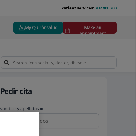
Patient services:
932 906 200
My Quirónsalud
Make an
appointment
Pedir cita
Nombre y apellidos
Teléfono