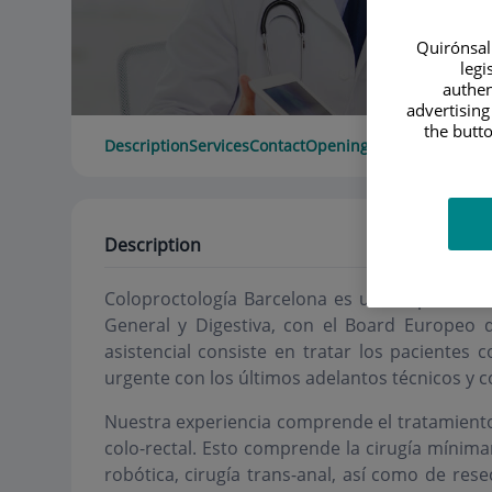
Quirónsalu
legi
authen
advertising
the butto
Description
Services
Contact
Opening hours
Description
Coloproctología Barcelona es un despacho c
General y Digestiva, con el Board Europeo d
asistencial consiste en tratar los pacientes 
urgente con los últimos adelantos técnicos y c
Nuestra experiencia comprende el tratamiento
colo-rectal. Esto comprende la cirugía mínima
robótica, cirugía trans-anal, así como de re