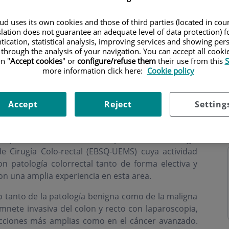
d uses its own cookies and those of third parties (located in co
slation does not guarantee an adequate level of data protection) f
tication, statistical analysis, improving services and showing per
 through the analysis of your navigation. You can accept all cooki
n "
Accept cookies
" or
configure/refuse them
their use from this
S
more information click here:
Cookie policy
Accept
Reject
Setting
ompuesto de dos médicos especialistas en Cirugía
e Cirugía Colo-rectal (EBSQ-UEMS) cuya actividad
con patología colorrectal tanto de forma electiva y
on una amplia experiencia en esta area.
 tanto de la patología benigna como de la maligna
mnete invasiva del colon y recto con laparoscopia,
secciones más amplias como en el cáncer avanzado.