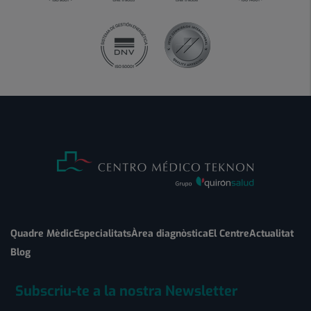
Quadre Mèdic
Especialitats
Àrea diagnòstica
El Centre
Actualitat
Blog
Subscriu-te a la nostra Newsletter