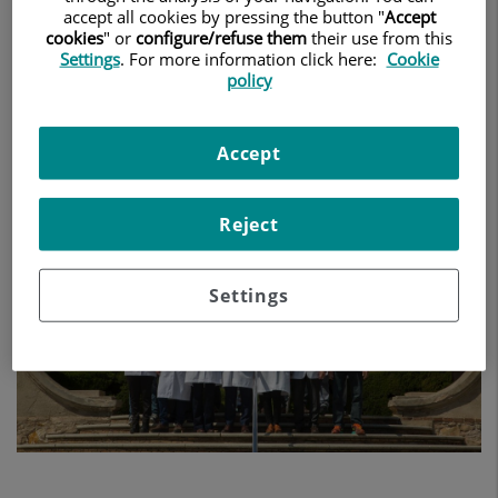
accept all cookies by pressing the button "
Accept
desenvolupem la nostra activitat
cookies
" or
configure/refuse them
their use from this
assistencial, docent i de recerca.
Settings
. For more information click here:
Cookie
policy
Accept
Reject
Settings