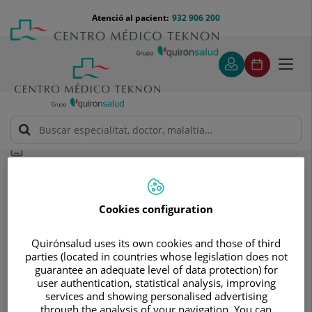
Saltar al contingut
Saltar
Menú
Atenció al pacient:
932 906 200
Select
al
teléfono
d'idi
contingut
cabecera
Toggl
navig
Unitat de malalties inflamatòries i autoimmunes
sistèmiques
Coneix els nostres equips
Cookies configuration
Coneix els nostres equips
Som un equip multidisciplinar
Quirónsalud uses its own cookies and those of third
parties (located in countries whose legislation does not
constituït per metges de 21
guarantee an adequate level of data protection) for
user authentication, statistical analysis, improving
especialitats diferents, implicats en
services and showing personalised advertising
l’atenció d’aquests pacients que
through the analysis of your navigation. You can