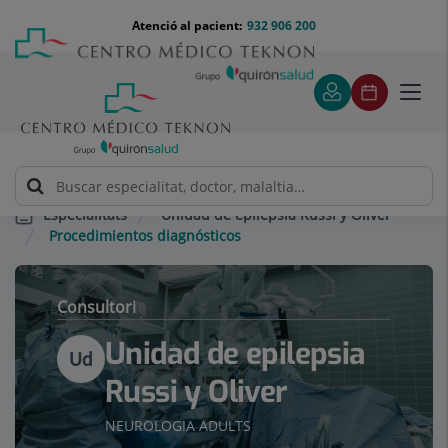
Saltar al contingut
Saltar
Menú
Atenció al pacient:
932 906 200
Select
al
teléfono
d'idi
contingut
cabecera
Toggl
navig
Unidad de epilepsia Russi y Oliver
Especialitats
Procedimientos diagnósticos
Consultori
Unidad de epilepsia
Ud
Russi y Oliver
NEUROLOGIA ADULTS