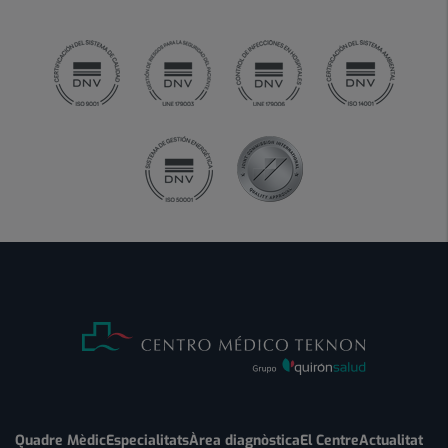
Quadre Mèdic
Especialitats
Àrea diagnòstica
El Centre
Actualitat