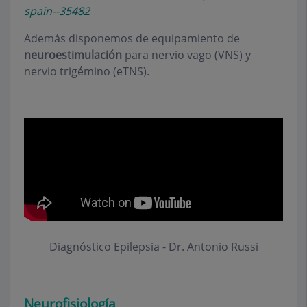
spain--35482
Además disponemos de equipamiento de
neuroestimulación
para nervio vago (VNS) y
nervio trigémino (eTNS).
Diagnóstico Epilepsia - Dr. Antonio Russi
Neurofisiología