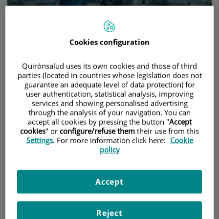
Demanar Cita
Cookies configuration
Descripció
Serveis
Equip
Contacte
Dades d'interès
Quirónsalud uses its own cookies and those of third
parties (located in countries whose legislation does not
guarantee an adequate level of data protection) for
user authentication, statistical analysis, improving
services and showing personalised advertising
Procedimientos
through the analysis of your navigation. You can
accept all cookies by pressing the button "
Accept
diagnósticos
cookies
" or
configure/refuse them
their use from this
Settings
. For more information click here:
Cookie
Consideramos que el
paciente, al ser
policy
protagonista
de su enfermedad, debe elegir sus
preferencias estando muy bien informado.
Accept
Así pues, en una
primera visita,
procuramos
informar al paciente de todas sus posibilidades,
Reject
para que conociendo al máximo su enfermedad