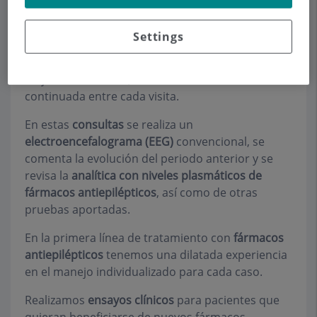
pueda decidir sobre sus pruebas diagnósticas y
diversos tratamientos. Posteriormente, con
Settings
seguimiento en consulta cada 6 meses, iremos
conjuntamente con el paciente tomando las
mejores decisiones, teniendo comunicación
continuada entre cada visita.
En estas
consultas
se realiza un
electroencefalograma (EEG)
convencional, se
comenta la evolución del periodo anterior y se
revisa la
analítica con niveles plasmáticos de
fármacos antiepilépticos
, así como de otras
pruebas aportadas.
En la primera línea de tratamiento con
fármacos
antiepilépticos
tenemos una dilatada experiencia
en el manejo individualizado para cada caso.
Realizamos
ensayos clínicos
para pacientes que