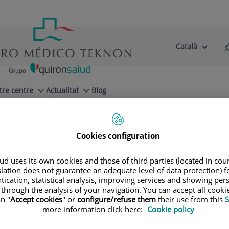
Català
Selector
Llenguatge
d'idioma
Actiu
tre centre
Actualitat
Blog
Cómo explicamos su epilepsia a los niños
Cookies configuration
d uses its own cookies and those of third parties (located in co
slation does not guarantee an adequate level of data protection) f
tication, statistical analysis, improving services and showing per
ia Russi y Oliver
 through the analysis of your navigation. You can accept all cooki
n "
Accept cookies
" or
configure/refuse them
their use from this
S
more information click here:
Cookie policy