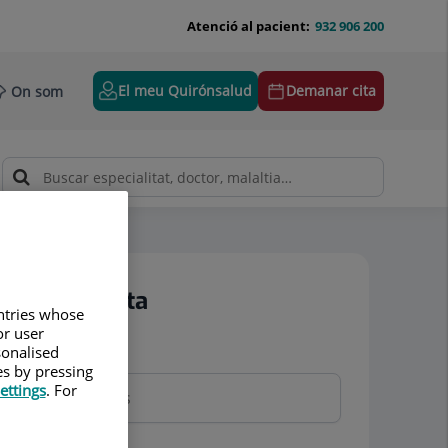
Atenció al pacient:
932 906 200
El meu Quirónsalud
Demanar cita
On som
Demanar cita
untries whose
or user
sonalised
Nom i cognoms
es by pressing
ettings
. For
Telèfon