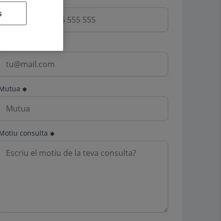
s
Email
Mutua
Motiu consulta