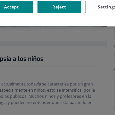
Accept
Reject
Setting
sia a los niños
ue actualmente todavía se caracteriza por un gran
specialmente en niños, esto se intensifica, por la
edios públicos. Muchos niños y profesores en la
logía y pueden no entender qué está pasando en