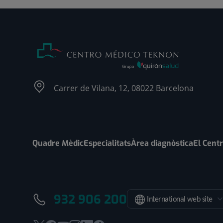
Carrer de Vilana, 12, 08022 Barcelona
Quadre Mèdic
Especialitats
Àrea diagnòstica
El Cent
932 906 200
International web site