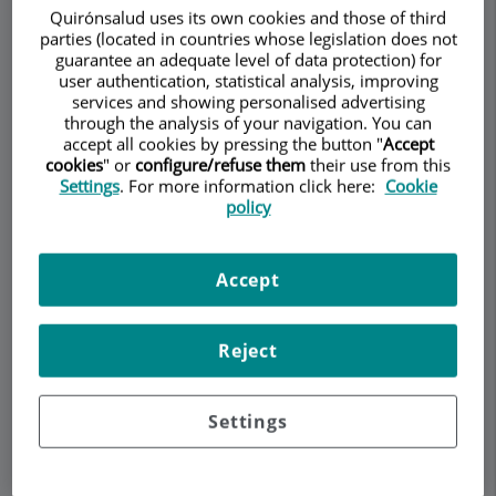
Quirónsalud uses its own cookies and those of third
parties (located in countries whose legislation does not
guarantee an adequate level of data protection) for
user authentication, statistical analysis, improving
Demanar Cita
services and showing personalised advertising
through the analysis of your navigation. You can
accept all cookies by pressing the button "
Accept
Descripció
Serveis
Equip
Contacte
Dades d'interès
cookies
" or
configure/refuse them
their use from this
Settings
. For more information click here:
Cookie
policy
Preguntas Frecuentes
Accept
Reject
Settings