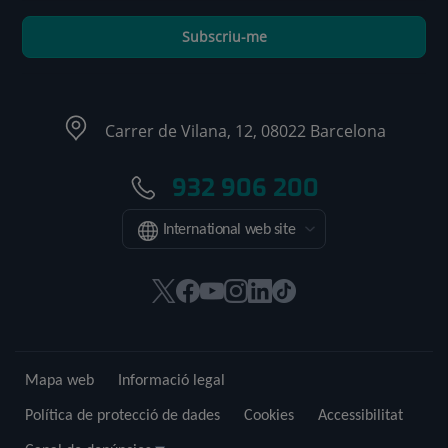
Subscriu-me
Carrer de Vilana, 12, 08022 Barcelona
932 906 200
International web site
Aquest
Aquest
Aquest
Aquest
Aquest
Enllaç
enllaç
enllaç
enllaç
enllaç
enllaç
a
s'obrirà
s'obrirà
s'obrirà
s'obrirà
s'obrirà
una
en
en
en
en
en
aplicació
Mapa web
Informació legal
una
una
una
una
una
externa.
finestra
finestra
finestra
finestra
finestra
Política de protecció de dades
Cookies
Accessibilitat
nova.
nova.
nova.
nova.
nova.