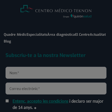
Quadre Mèdic
Especialitats
Àrea diagnòstica
El Centre
Actualitat
Blog
Subscriu-te a la nostra Newsletter
Entenc, accepto les condicions
i declaro ser major
de 14 anys.