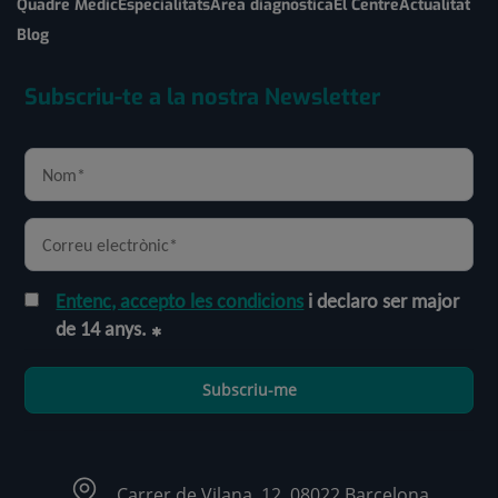
Quadre Mèdic
Especialitats
Àrea diagnòstica
El Centre
Actualitat
Blog
Subscriu-te a la nostra Newsletter
Entenc, accepto les condicions
i declaro ser major
de 14 anys.
Subscriu-me
Carrer de Vilana, 12, 08022 Barcelona