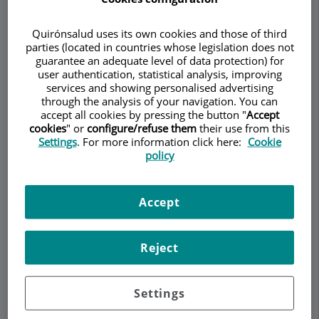
Quirónsalud uses its own cookies and those of third
parties (located in countries whose legislation does not
Demanar Cita
guarantee an adequate level of data protection) for
user authentication, statistical analysis, improving
services and showing personalised advertising
Descripció
Serveis
Equip
Contacte
Dades d'interès
through the analysis of your navigation. You can
accept all cookies by pressing the button "
Accept
cookies
" or
configure/refuse them
their use from this
Horari
Settings
. For more information click here:
Cookie
policy
Lente tipo ICL
Accept
En los pacientes jóvenes miopes altos (> -8
Reject
dioptrías), hipermétropes altos o con cóneas no
tratables con láser puede realizarse una nueva
técnica refractiva de
implantación de lente
Settings
intraocular fáquica
, es decir, que
no precisa