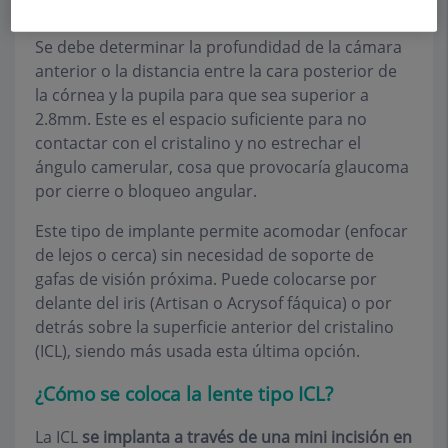
eliminar el cristalino.
Se debe determinar la profundidad de la cámara
anterior o la distancia entre la cara posterior de
la córnea y la pupila para que sea superior a
2.8mm. Este es el espacio suficiente para no
contactar con el cristalino y no estrechar el
ángulo camerular, cosa que provocaría glaucoma
por cierre o bloqueo angular.
Este tipo de implante permite acomodar (enfocar
de lejos o cerca) sin necesidad de soporte de
gafas de visión próxima. Puede colocarse por
delante del iris (Artisan o Acrysof fáquica) o por
detrás sobre la superficie anterior del cristalino
(ICL), siendo más usada esta última opción.
¿Cómo se coloca la lente tipo ICL?
La ICL
se implanta a través de una mini incisión en