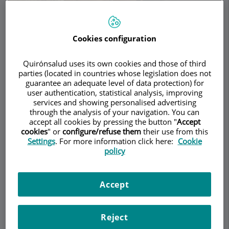
Cookies configuration
Demanar Cita
Quirónsalud uses its own cookies and those of third
Descripció
Serveis
Contacte
Dades d'interès
Horari
parties (located in countries whose legislation does not
guarantee an adequate level of data protection) for
user authentication, statistical analysis, improving
services and showing personalised advertising
Adolescencia
through the analysis of your navigation. You can
accept all cookies by pressing the button "
Accept
cookies
" or
configure/refuse them
their use from this
Settings
. For more information click here:
Cookie
Información acerca de abuso de sustancias
policy
tóxicas, trastornos de la conducta alimentaria,
trastornos de conducta, trastornos de ansiedad,
trastornos del estado de ánimo y trastornos
Accept
psicótico.
Reject
Abuso de sustancias tóxicas