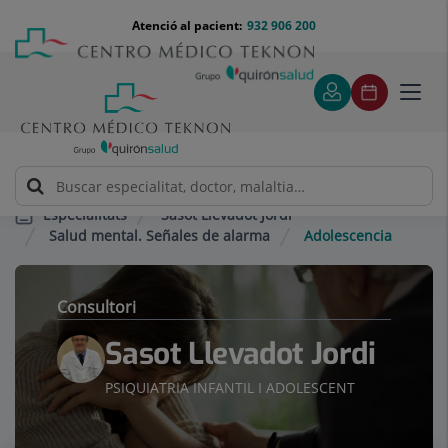
Saltar al contingut
Saltar
Menú
Atenció al pacient:
932 906 200
Select
al
teléfono
d'idi
contingut
cabecera
Toggl
navig
Sasot Llevadot Jordi
Especialitats
Salud mental. Señales de alarma
Adolescencia
Consultori
Sasot Llevadot Jordi
PSIQUIATRIA INFANTIL I ADOLESCENT