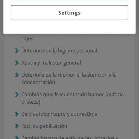
Pérdida de peso
Settings
Fatiga crónica
Tos crónica, congestión respiratoria, ojos
rojos
Deterioro de la higiene personal
Apatía y malestar general
Deterioro de la memoria, la atención y la
concentración
Cambios muy frecuentes de humor (euforia-
tristeza)
Bajo autoconcepto y autoestima
Fácil culpabilización
Cambio brusco de actividades, horarios y