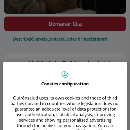
Demanar Cita
Descripció
Serveis
Contacte
Dades d'interès
Horari
Unidad de Paidopsiquiatría
La Unidad de Paidopsiquiatría de Centro Médico
Cookies configuration
Teknon responde a la actual necesidad de ofrecer
un servicio de alta calidad diagnóstica y
Quirónsalud uses its own cookies and those of third
terapéutica en Salud Mental Infanto-Juvenil.
parties (located in countries whose legislation does not
guarantee an adequate level of data protection) for
La Unidad de Paidopsiquiatría está formada por
user authentication, statistical analysis, improving
services and showing personalised advertising
un equipo profesional multidisciplinario
through the analysis of your navigation. You can
integrado por especialistas en Psiquiatría y