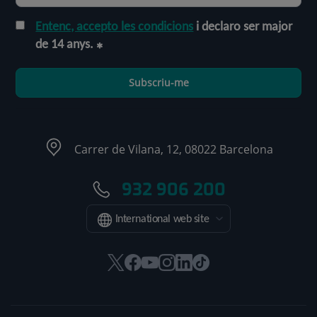
Entenc, accepto les condicions
i declaro ser major
de 14 anys.
Subscriu-me
Carrer de Vilana, 12, 08022 Barcelona
932 906 200
International web site
Aquest
Aquest
Aquest
Aquest
Aquest
Enllaç
enllaç
enllaç
enllaç
enllaç
enllaç
a
s'obrirà
s'obrirà
s'obrirà
s'obrirà
s'obrirà
una
en
en
en
en
en
aplicació