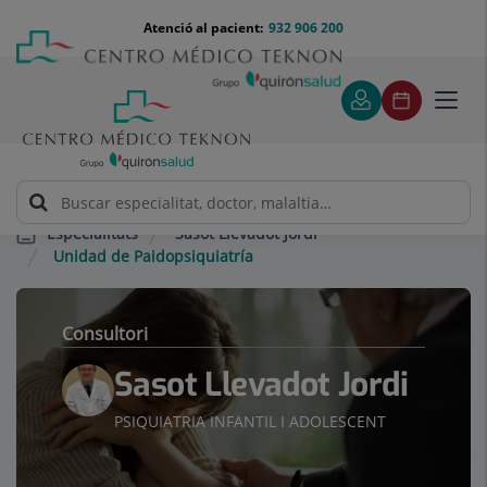
Saltar al contingut
Saltar
Menú
Atenció al pacient:
932 906 200
Select
al
teléfono
d'idi
contingut
cabecera
Toggl
navig
Sasot Llevadot Jordi
Especialitats
Unidad de Paidopsiquiatría
Consultori
Sasot Llevadot Jordi
PSIQUIATRIA INFANTIL I ADOLESCENT