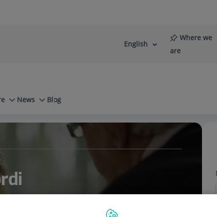
Where we
English
Language
Active
are
selector
Language
re
News
Blog
l. Señales de alarma
Adolescencia
rdi