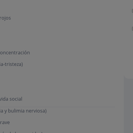
rojos
 concentración
-tristeza)
ida social
a y bulimia nerviosa)
grave