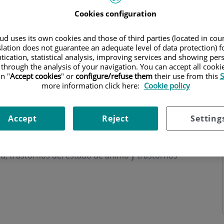
Cookies configuration
d uses its own cookies and those of third parties (located in co
slation does not guarantee an adequate level of data protection) f
tication, statistical analysis, improving services and showing per
 through the analysis of your navigation. You can accept all cooki
hours
n "
Accept cookies
" or
configure/refuse them
their use from this
S
more information click here:
Cookie policy
Accept
Reject
Setting
cas, trastornos de la conducta alimentaria,
d, trastornos del estado de ánimo y trastornos