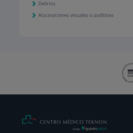
Delirios
Alucinaciones visuales o auditivas