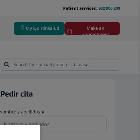
Patient services:
932 906 200
My Quirónsalud
Make an
appointment
Pedir cita
Nombre y apellidos
Teléfono