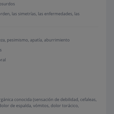
absurdos
orden, las simetrías, las enfermedades, las
teza, pesimismo, apatía, aburrimiento
s
ral
gánica conocida (sensación de debilidad, cefaleas,
olor de espalda, vómitos, dolor torácico,