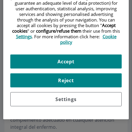
guarantee an adequate level of data protection) for
user authentication, statistical analysis, improving
services and showing personalised advertising
through the analysis of your navigation. You can
Demanar Cita
accept all cookies by pressing the button "
Accept
cookies
" or
configure/refuse them
their use from this
Settings
. For more information click here:
Cookie
Descripció
Serveis
Equip
Contacte
Dades d'interès
policy
Horari
Accept
Psiquiatría y Psicología
Reject
La asistencia médico-psicológica en un centro
Settings
sanitario es indispensable formando parte del
equipo médico pluridisciplinar como
complemento adecuado en cualquier atención
integral del enfermo.