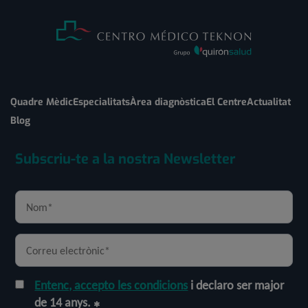
Quadre Mèdic
Especialitats
Àrea diagnòstica
El Centre
Actualitat
Blog
Subscriu-te a la nostra Newsletter
Entenc, accepto les condicions
i declaro ser major
de 14 anys.