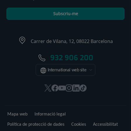
Subscriu-me
Carrer de Vilana, 12, 08022 Barcelona
932 906 200
International web site
Aquest
Aquest
Aquest
Aquest
Aquest
Enllaç
enllaç
enllaç
enllaç
enllaç
enllaç
a
s'obrirà
s'obrirà
s'obrirà
s'obrirà
s'obrirà
una
en
en
en
en
en
aplicació
Mapa web
Informació legal
una
una
una
una
una
externa.
finestra
finestra
finestra
finestra
finestra
Política de protecció de dades
Cookies
Accessibilitat