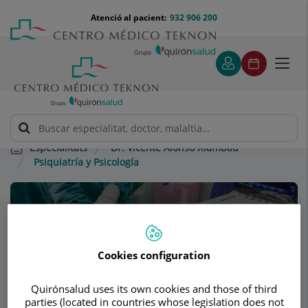
Saltar al contingut
Saltar
Menú
Atenció al pacient:
932 906 200
Select
al
teléfono
d'idi
contingut
cabecera
Toggl
navig
Dr. Vicente Alonso Riambau
Especialitats
Psiquiatría y Psicología
Consultori
Dr. Vicente Alonso
Cookies configuration
Riambau
Quirónsalud uses its own cookies and those of third
ANGIOLOGIA I CIRURGIA VASCULAR
parties (located in countries whose legislation does not