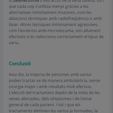
la
safenectomia
o extracció de la vena safena, tot i
que cada cop s’utilitza menys gràcies a les
alternatives mínimament invasives, com les
ablacions tèrmiques amb radiofreqüència o amb
làser. Altres tècniques mínimament agressives,
com l’esclerosi amb microescuma, són altament
efectives si es selecciona correctament el tipus de
variu.
Conclusió
Avui dia, la majoria de persones amb varius
poden tractar-se de manera ambulatòria, sense
cirurgia major i amb resultats molt efectius.
L’elecció del tractament depèn de la mida de les
venes afectades, dels símptomes i de l’estat
general de cada pacient. I tot i que els
tractaments eliminen les varius ja formades, la