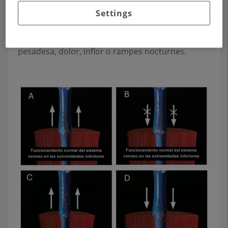
que ajuden que la sang retorni cap al cor, deixen
Settings
de funcionar correctament (Fig. 1). Tot i que
sovint són sobretot un problema estètic, també
poden causar molèsties com sensació de
pesadesa, dolor, inflor o rampes nocturnes.