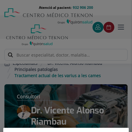
Saltar al contingut
Saltar
Menú
Atenció al pacient:
932 906 200
Select
al
teléfono
d'idi
contingut
cabecera
Toggl
navig
Dr. Vicente Alonso Riambau
Especialitats
Principales patologías
Tractament actual de les varius a les cames
Consultori
Dr. Vicente Alonso
Riambau
ANGIOLOGIA I CIRURGIA VASCULAR