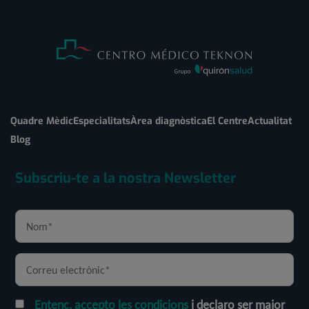
Quadre Mèdic
Especialitats
Àrea diagnòstica
El Centre
Actualitat
Blog
Subscriu-te a la nostra Newsletter
Entenc, accepto les condicions
i declaro ser major