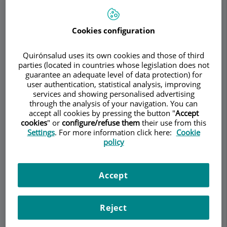
Cookies configuration
Demanar Cita
Quirónsalud uses its own cookies and those of third
parties (located in countries whose legislation does not
guarantee an adequate level of data protection) for
Descripció
Serveis
Equip
Contacte
Dades d'interès
user authentication, statistical analysis, improving
services and showing personalised advertising
through the analysis of your navigation. You can
Horari
accept all cookies by pressing the button "
Accept
cookies
" or
configure/refuse them
their use from this
Settings
. For more information click here:
Cookie
policy
Tractament actual de les
varius a les cames
Accept
Les varius són venes dilatades i tortuoses que
apareixen amb més freqüència a les cames. Es
Reject
produeixen perquè les vàlvules dins de les venes,