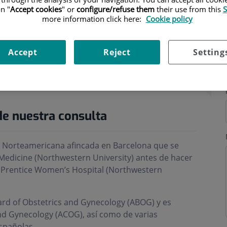
n "
Accept cookies
" or
configure/refuse them
their use from this
S
more information click here:
Cookie policy
Accept
Reject
Setting
ri
de nuestra consulta
a Norteamericana afincada en Barcelona que se
 Medicine (Northwestern University) antes de hacer
la Prentice Women’s Hospital (Northwestern
rd of Obstetrics and Gynecology (ABOG) y es
nd Gynecology (ACOG), así como de varias
spañolas.