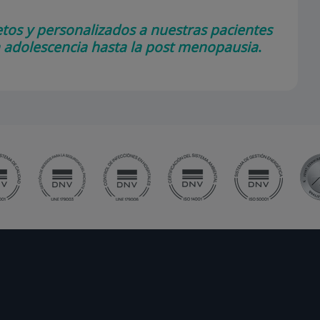
tos y personalizados a nuestras pacientes
a adolescencia hasta la post menopausia
.