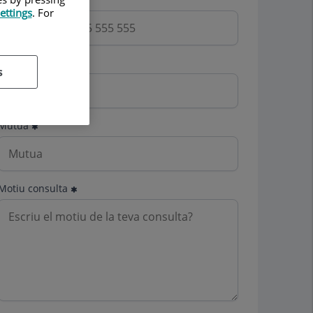
ettings
. For
Email
s
Mutua
Motiu consulta