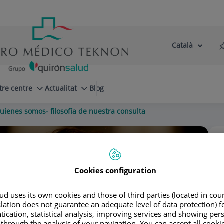
Català
Selector
Llenguatge
d'idioma
Actiu
tre centre
Actualitat
Blog
uienes somos- filosofía de nuestra consulta
Cookies configuration
ine Onbargi
d uses its own cookies and those of third parties (located in co
slation does not guarantee an adequate level of data protection) f
tication, statistical analysis, improving services and showing per
 through the analysis of your navigation. You can accept all cooki