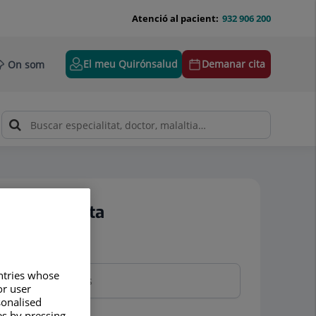
Atenció al pacient:
932 906 200
El meu Quirónsalud
Demanar cita
On som
Demanar cita
Nom i cognoms
untries whose
or user
sonalised
es by pressing
Telèfon