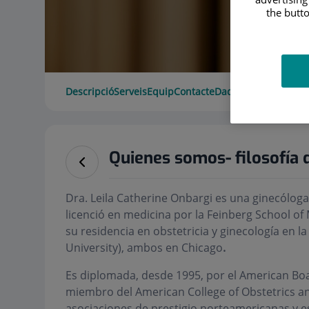
the butto
Descripció
Serveis
Equip
Contacte
Dades d'interès
Hora
Quienes somos- filosofía 
Dra. Leila Catherine Onbargi es una ginecólog
licenció en medicina por la Feinberg School of
su residencia en obstetricia y ginecología en 
University), ambos en Chicago
.
Es diplomada, desde 1995, por el American Boa
miembro del American College of Obstetrics a
asociaciones de prestigio norteamericanas y e