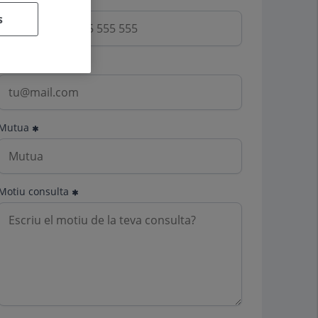
s
Email
Mutua
Motiu consulta