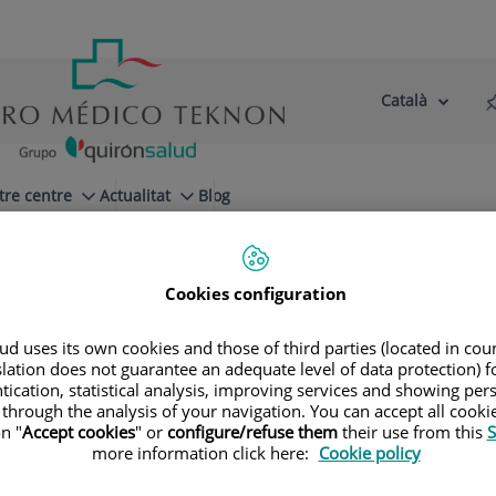
Català
Selector
Llenguatge
d'idioma
Actiu
tre centre
Actualitat
Blog
Nuestros consejos
Técnicas de diagnóstico en cardiología
Cookies configuration
d uses its own cookies and those of third parties (located in co
slation does not guarantee an adequate level of data protection) f
tication, statistical analysis, improving services and showing per
er Güell Peris
 through the analysis of your navigation. You can accept all cooki
n "
Accept cookies
" or
configure/refuse them
their use from this
S
more information click here:
Cookie policy