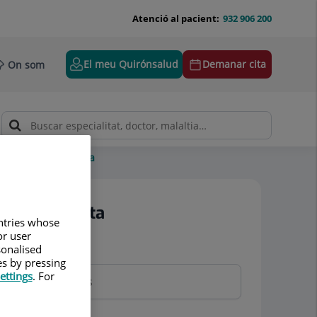
Atenció al pacient:
932 906 200
El meu Quirónsalud
Demanar cita
On som
Electrocardiograma
Demanar cita
untries whose
or user
sonalised
Nom i cognoms
es by pressing
ettings
. For
Telèfon