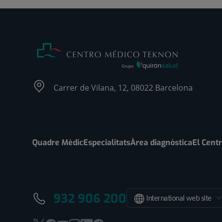
Carrer de Vilana, 12, 08022 Barcelona
Quadre Mèdic
Especialitats
Àrea diagnòstica
El Cent
932 906 200
International web site