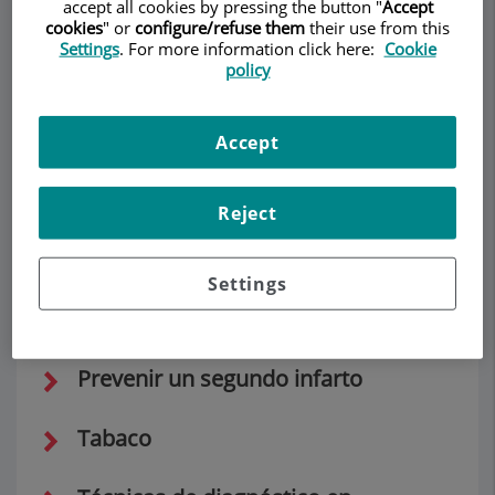
accept all cookies by pressing the button "
Accept
cookies
" or
configure/refuse them
their use from this
Settings
. For more information click here:
Cookie
policy
Demanar Cita
Accept
Descripció
Equip
Contacte
Dades d'interès
Horari
Reject
Nuestros consejos
Settings
Reduzca el riesgo de tener un infarto
Prevenir un segundo infarto
Tabaco