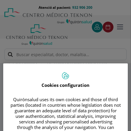
Saltar al contingut
Saltar
Menú
Atenció al pacient:
932 906 200
Select
al
teléfono
d'idi
contingut
cabecera
Toggl
navig
Dr. Francisco Javier Güell Peris
Especialitats
Nuestros consejos
Cookies configuration
Consultori
Quirónsalud uses its own cookies and those of third
Dr. Francisco Javier
parties (located in countries whose legislation does not
guarantee an adequate level of data protection) for
Güell Peris
user authentication, statistical analysis, improving
services and showing personalised advertising
CARDIOLOGIA ADULTS
through the analysis of your navigation. You can