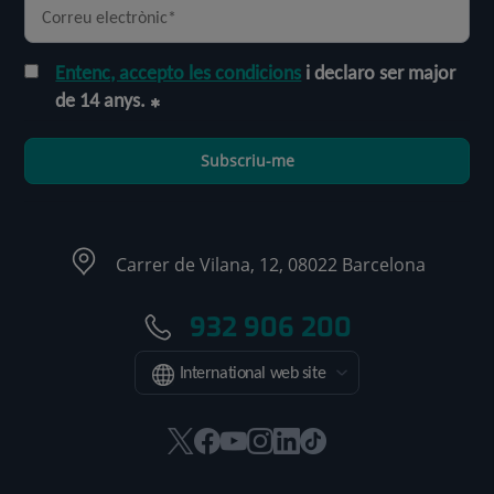
Entenc, accepto les condicions
i declaro ser major
de 14 anys.
Subscriu-me
Carrer de Vilana, 12, 08022 Barcelona
932 906 200
International web site
Aquest
Aquest
Aquest
Aquest
Aquest
Enllaç
enllaç
enllaç
enllaç
enllaç
enllaç
a
s'obrirà
s'obrirà
s'obrirà
s'obrirà
s'obrirà
una