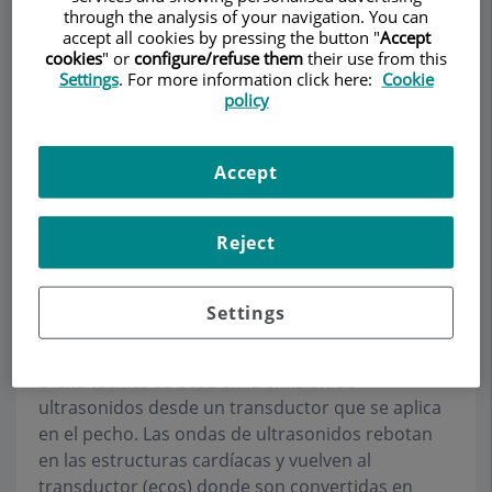
through the analysis of your navigation. You can
CARDIOLOGIA ADULTS
accept all cookies by pressing the button "
Accept
cookies
" or
configure/refuse them
their use from this
Settings
. For more information click here:
Cookie
policy
Demanar Cita
Accept
Descripció
Equip
Contacte
Dades d'interès
Horari
Reject
Ecocardiografía
Settings
transtorácica
Dicha técnica se basa en la emisión de
ultrasonidos desde un transductor que se aplica
en el pecho. Las ondas de ultrasonidos rebotan
en las estructuras cardíacas y vuelven al
transductor (ecos) donde son convertidas en