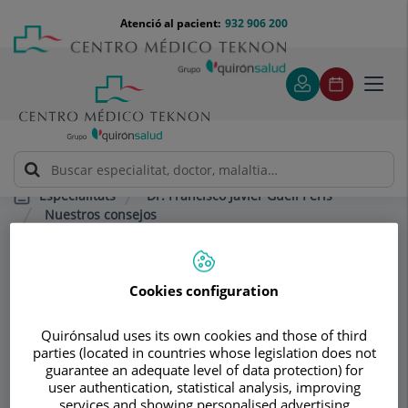
Saltar al contingut
Saltar
Menú
Atenció al pacient:
932 906 200
Select
al
teléfono
d'idi
contingut
cabecera
Toggl
navig
Dr. Francisco Javier Güell Peris
Especialitats
Nuestros consejos
Técnicas de diagnóstico en cardiología
Ecocardiografía transtorácica
Cookies configuration
Consultori
Quirónsalud uses its own cookies and those of third
parties (located in countries whose legislation does not
Dr. Francisco Javier
guarantee an adequate level of data protection) for
user authentication, statistical analysis, improving
Güell Peris
services and showing personalised advertising