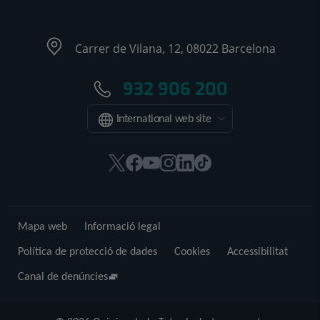
Carrer de Vilana, 12, 08022 Barcelona
932 906 200
International web site
Aquest
Aquest
Aquest
Aquest
Aquest
Enllaç
enllaç
enllaç
enllaç
enllaç
enllaç
a
s'obrirà
s'obrirà
s'obrirà
s'obrirà
s'obrirà
una
en
en
en
en
en
aplicació
Mapa web
Informació legal
una
una
una
una
una
externa.
finestra
finestra
finestra
finestra
finestra
Política de protecció de dades
Cookies
Accessibilitat
nova.
nova.
nova.
nova.
nova.
Canal de denúncies