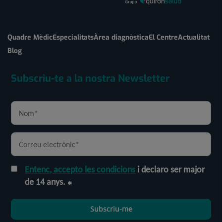
Quadre Mèdic
Especialitats
Àrea diagnòstica
El Centre
Actualitat
Blog
Subscriu-te a la nostra Newsletter
Entenc, accepto les condicions
i declaro ser major
de 14 anys.
Subscriu-me