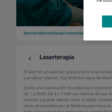
the butto
Descripció
Serveis
Equip
Contacte
Dades d'interès
Hora
Laserterapia
El láser es un aparato que produce unas onda
y producir efectos. Hay distintos tipos de láse
Existe una clasificación mundial para la potenci
de 1 a 3mW. De 4 a 7 mW son láseres de uso mé
invasivo y puede afectar tanto al tejido cutá
veces provocadas por la Medicina para buscar e
subcutáneo en el que actúa por su acción foto