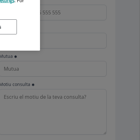
ettings
. For
s
Email
Mutua
Motiu consulta