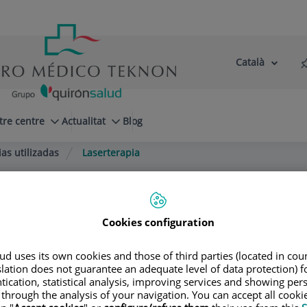
Català
Selector
Llenguatge
d'idioma
Actiu
tre centre
Actualitat
Blog
as utilizadas
Laserterapia
Cookies configuration
Madrid
d uses its own cookies and those of third parties (located in co
slation does not guarantee an adequate level of data protection) f
tication, statistical analysis, improving services and showing per
 through the analysis of your navigation. You can accept all cooki