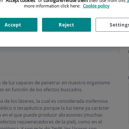
n "
Accept cookies
" or
configure/refuse them
their use from this
S
more information click here:
Cookie policy
Accept
Reject
Setting
ri
s de luz capaces de penetrar en nuestro organismo
res en función de los efectos buscados.
a de los láseres, la cual es considerada inofensiva
dico o terapéutico porque la luz tiene ya carácter
neo en el que puede producir abrasiones (muchas
fectos rejuvenecedores de la piel), como en el
biológica. Y con más de 7mW, los láseres son