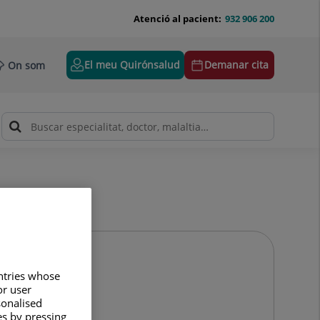
Atenció al pacient:
932 906 200
El meu Quirónsalud
Demanar cita
On som
untries whose
or user
sonalised
es by pressing