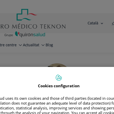
Català
Selector
Llenguatge
d'idioma
Actiu
tre centre
Actualitat
Blog
Cookies configuration
d uses its own cookies and those of third parties (located in co
slation does not guarantee an adequate level of data protection) f
César
García Madrid
tication, statistical analysis, improving services and showing per
 through the analysis of your navigation. You can accept all cooki