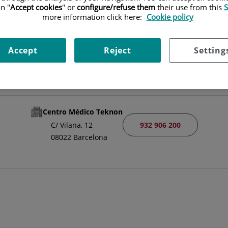
CAP/A DE SERVEI
n "
Accept cookies
" or
configure/refuse them
their use from this
S
more information click here:
Cookie policy
ANGIOLOGIA I CIRURGIA VASCULAR
Accept
Reject
Setting
Demanar Cita
Centro Médico Teknon
932 906 200
C/ Vilana, 12
08022 Barcelona