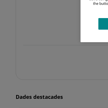
the butto
Dades destacades