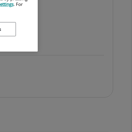
ettings
. For
s